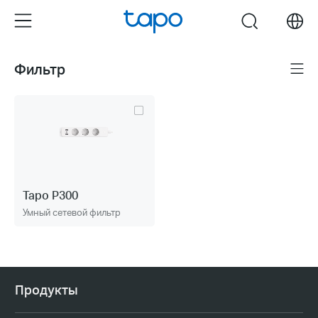
Click
Menu
search
to
skip
the
Фильтр
Меню
navigation
bar
Tapo P300
Умный сетевой фильтр
Продукты