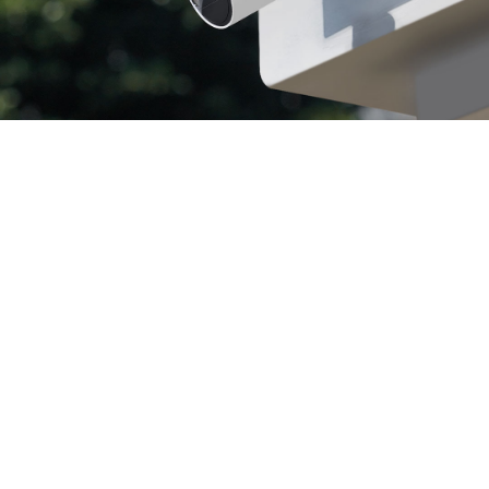
Năng lượng mặt
Chống chịu
mọi thời tiết
trời vô tận, không
cần bảo trì
Color Night
Vision