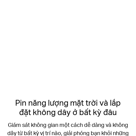
Phát hiện người thông minh và
Độ phân giải
miễn phí
2K sắc nét
Không cần Hub
Lưu trữ microSD lên
đến 512 GB
Pin năng lượng mặt trời và lắp
đặt không dây ở bất kỳ đâu
Giám sát không gian một cách dễ dàng và không
dây từ bất kỳ vị trí nào, giải phóng bạn khỏi những