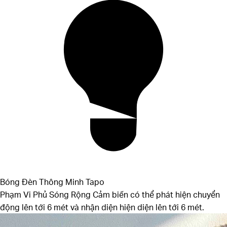
Bóng Đèn Thông Minh Tapo
Camera Xoay/Nghiêng Tapo
Ổ Cắm Thông Minh Tapo
Phạm Vi Phủ Sóng Rộng
Cảm biến có thể phát hiện chuyển
động lên tới 6 mét và nhận diện hiện diện lên tới 6 mét.