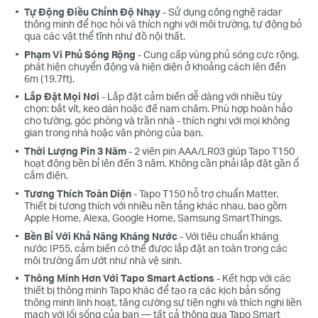
Tự Động Điều Chỉnh Độ Nhạy
- Sử dụng công nghệ radar
thông minh để học hỏi và thích nghi với môi trường, tự động bỏ
qua các vật thể tĩnh như đồ nội thất.
Phạm Vi Phủ Sóng Rộng
- Cung cấp vùng phủ sóng cực rộng,
phát hiện chuyển động và hiện diện ở khoảng cách lên đến
6m (19.7ft).
Lắp Đặt Mọi Nơi
- Lắp đặt cảm biến dễ dàng với nhiều tùy
chọn: bắt vít, keo dán hoặc đế nam châm. Phù hợp hoàn hảo
cho tường, góc phòng và trần nhà - thích nghi với mọi không
gian trong nhà hoặc văn phòng của bạn.
Thời Lượng Pin 3 Năm
- 2 viên pin AAA/LR03 giúp Tapo T150
hoạt động bền bỉ lên đến 3 năm. Không cần phải lắp đặt gần ổ
cắm điện.
Tương Thích Toàn Diện
- Tapo T150 hỗ trợ chuẩn Matter.
Thiết bị tương thích với nhiều nền tảng khác nhau, bao gồm
Apple Home, Alexa, Google Home, Samsung SmartThings.
Bền Bỉ Với Khả Năng Kháng Nước
- Với tiêu chuẩn kháng
nước IP55, cảm biến có thể được lắp đặt an toàn trong các
môi trường ẩm ướt như nhà vệ sinh.
Thông Minh Hơn Với Tapo Smart Actions
- Kết hợp với các
thiết bị thông minh Tapo khác để tạo ra các kịch bản sống
thông minh linh hoạt, tăng cường sự tiện nghi và thích nghi liền
mạch với lối sống của bạn — tất cả thông qua Tapo Smart