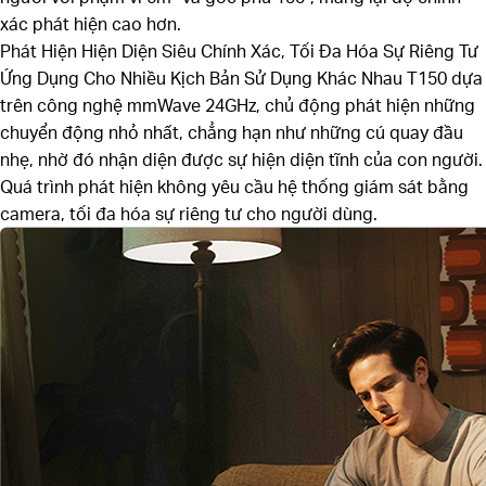
xác phát hiện cao hơn.
Phát Hiện Hiện Diện Siêu Chính Xác, Tối Đa Hóa Sự Riêng Tư
Ứng Dụng Cho Nhiều Kịch Bản Sử Dụng Khác Nhau
T150 dựa
trên công nghệ mmWave 24GHz, chủ động phát hiện những
chuyển động nhỏ nhất, chẳng hạn như những cú quay đầu
nhẹ, nhờ đó nhận diện được sự hiện diện tĩnh của con người.
Quá trình phát hiện không yêu cầu hệ thống giám sát bằng
camera, tối đa hóa sự riêng tư cho người dùng.