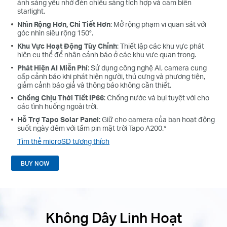
ánh sáng yếu nhờ đèn chiếu sáng tích hợp và cảm biến
starlight.
Nhìn Rộng Hơn, Chi Tiết Hơn
: Mở rộng phạm vi quan sát với
góc nhìn siêu rộng 150°.
Khu Vực Hoạt Động Tùy Chỉnh
: Thiết lập các khu vực phát
hiện cụ thể để nhận cảnh báo ở các khu vực quan trọng.
Phát Hiện AI Miễn Phí
: Sử dụng công nghệ AI, camera cung
cấp cảnh báo khi phát hiện người, thú cưng và phương tiện,
giảm cảnh báo giả và thông báo không cần thiết.
Chống Chịu Thời Tiết IP66
: Chống nước và bụi tuyệt vời cho
các tình huống ngoài trời.
Hỗ Trợ Tapo Solar Panel
: Giữ cho camera của bạn hoạt động
suốt ngày đêm với tấm pin mặt trời Tapo A200.*
Tìm thẻ microSD tương thích
BUY NOW
Không Dây Linh Hoạt