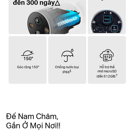
đến 300 ngày△
Góc rộng 150°
Chống nước bụi
Hỗ trợ thẻ
§
nhớ microSD
IP66
†
(đến 512GB)
Đế Nam Châm,
Gắn Ở Mọi Nơi!!