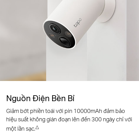
Hỗ Trợ Tapo Solar Panel
Giữ cho camera của bạn hoạt động suốt ngày đêm
với tấm pin mặt trời Tapo A200.*