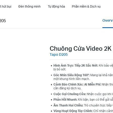
 hút bụi
Đèn thông minh
Tự động hóa
Phần mềm & Dịch vụ
205
Overv
Chuông Cửa Video 2K 
Tapo D205
Hình Ảnh Trực Tiếp 2K Sắc Nét:
Khi bảo vệ 
bị bỏ sót.
Góc Nhìn Siêu Rộng 160°:
Mang lại khả năn
một khung hình liền mạch.
Cảnh Báo Chính Xác: AI Miễn Phí:
Nhận thô
cần đăng ký dịch vụ.
Cuộc Gọi Chuông Cửa:
Nhận cuộc gọi khi 
Phản Hồi Nhanh:
Khi bận, bạn có thể gửi sẵ
Âm Thanh Hai Chiều:
Trò chuyện trực tiếp 
Vùng Hoạt Động Tùy Chỉnh:
Chỉ nhận cảnh 