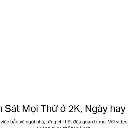
Dung Lượng Pin Bền
Bỉ
Lên Đến
180
Ngày
 Sát Mọi Thứ ở 2K,
Ngày hay
 việc bảo vệ ngôi nhà, từng chi tiết đều quan trọng. Với video