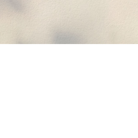
Xem Live
2K Sắc Nét