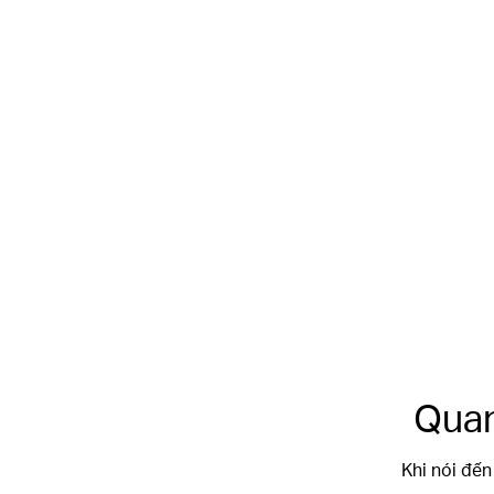
Góc Siêu Rộng
160°
Quan
Khi nói đến