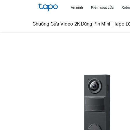
Click
An ninh
Kiểm soát cửa
Robot
to
skip
Chuông Cửa Video 2K Dùng Pin Mini
|
Tapo D
the
navigation
bar