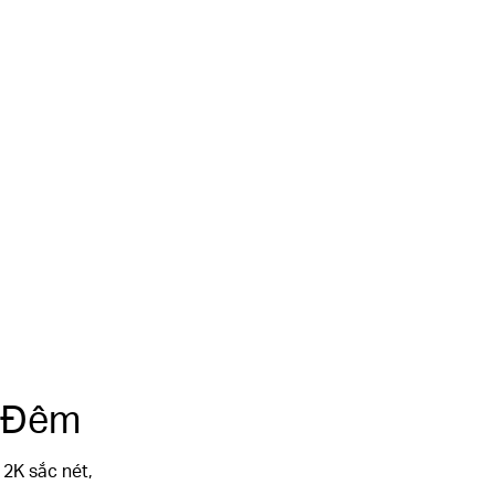
Lưu Trữ Cục Bộ
Chống Nước &
& Đám Mây
Bụi Chuẩn IP54
 Đêm
 2K sắc nét,