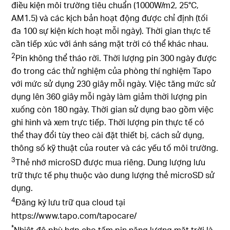
điều kiện môi trường tiêu chuẩn (1000W/m2, 25°C,
AM1.5) và các kịch bản hoạt động được chỉ định (tối
đa 100 sự kiện kích hoạt mỗi ngày). Thời gian thực tế
cần tiếp xúc với ánh sáng mặt trời có thể khác nhau.
2
Pin không thể tháo rời. Thời lượng pin 300 ngày được
đo trong các thử nghiệm của phòng thí nghiệm Tapo
với mức sử dụng 230 giây mỗi ngày. Việc tăng mức sử
dụng lên 360 giây mỗi ngày làm giảm thời lượng pin
xuống còn 180 ngày. Thời gian sử dụng bao gồm việc
ghi hình và xem trực tiếp. Thời lượng pin thực tế có
thể thay đổi tùy theo cài đặt thiết bị, cách sử dụng,
thông số kỹ thuật của router và các yếu tố môi trường.
3
Thẻ nhớ microSD được mua riêng. Dung lượng lưu
trữ thực tế phụ thuộc vào dung lượng thẻ microSD sử
dụng.
4
Đăng ký lưu trữ qua cloud tại
https://www.tapo.com/tapocare/
*
Nhiệt độ phù hợp cho tấm pin năng lượng mặt trời là