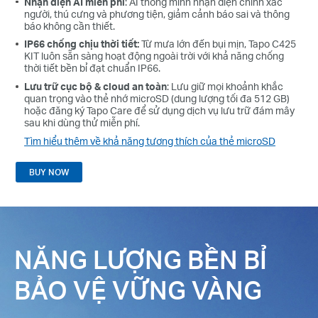
Nhận diện AI miễn phí
: AI thông minh nhận diện chính xác
người, thú cưng và phương tiện, giảm cảnh báo sai và thông
báo không cần thiết.
IP66 chống chịu thời tiết:
Từ mưa lớn đến bụi mịn, Tapo C425
KIT luôn sẵn sàng hoạt động ngoài trời với khả năng chống
thời tiết bền bỉ đạt chuẩn IP66.
Lưu trữ cục bộ & cloud an toàn
: Lưu giữ mọi khoảnh khắc
quan trọng vào thẻ nhớ microSD (dung lượng tối đa 512 GB)
hoặc đăng ký Tapo Care để sử dụng dịch vụ lưu trữ đám mây
sau khi dùng thử miễn phí.
Tìm hiểu thêm về khả năng tương thích của thẻ microSD
BUY NOW
NĂNG LƯỢNG BỀN BỈ
BẢO VỆ VỮNG VÀNG