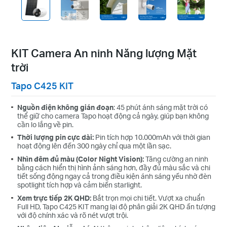
KIT Camera An ninh Năng lượng Mặt
trời
Pin Năng lượng Mặt trời Hiệu suất cao
Tapo C425 KIT
Tấm pin năng lượng mặt trời cao cấp được làm từ tế bào silicon đơn
tinh thể thu năng lượng mặt trời hiệu quả hơn so với các tấm pin truyền
Nguồn điện không gián đoạn
: 45 phút ánh sáng mặt trời có
thống, giúp thiết bị của bạn luôn được sạc và sẵn sàng.
thể giữ cho camera Tapo hoạt động cả ngày, giúp bạn không
cần lo lắng về pin.
Thời lượng pin cực dài:
Pin tích hợp 10.000mAh với thời gian
hoạt động lên đến 300 ngày chỉ qua một lần sạc.
Nhìn đêm đủ màu (Color Night Vision):
Tăng cường an ninh
bằng cách hiển thị hình ảnh sáng hơn, đầy đủ màu sắc và chi
tiết sống động ngay cả trong điều kiện ánh sáng yếu nhờ đèn
spotlight tích hợp và cảm biến starlight.
Xem trực tiếp 2K QHD:
Bắt trọn mọi chi tiết. Vượt xa chuẩn
Full HD, Tapo C425 KIT mang lại độ phân giải 2K QHD ấn tượng
với độ chính xác và rõ nét vượt trội.