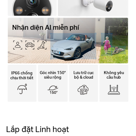
Nhận diện AI miễn phí
Góc nhìn 150°
Lưu trữ cục
Không yêu
IP66 chống
siêu rộng
bộ & cloud
cầu hub
chịu thời tiết
Lắp đặt Linh hoạt