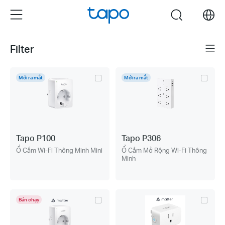
Click
Menu
search
to
skip
the
Filter
Menu
navigation
bar
Mới ra mắt
Mới ra mắt
Tapo P100
Tapo P306
Ổ Cắm Wi-Fi Thông Minh Mini
Ổ Cắm Mở Rộng Wi-Fi Thông
Minh
Bán chạy