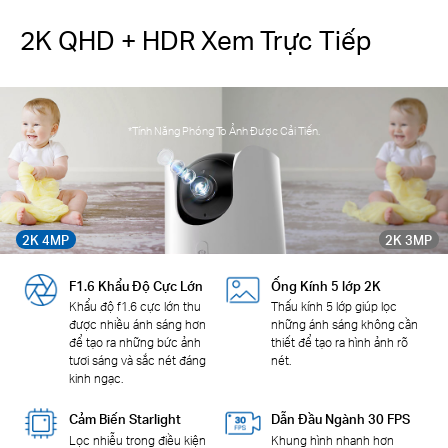
2K QHD + HDR Xem Trực Tiếp
*Tính Năng Phóng To Ảnh Được Cải Tiến.
2K 4MP
2K 3MP
F1.6 Khẩu Độ Cực Lớn
Ống Kính 5 lớp 2K
Khẩu độ f1.6 cực lớn thu
Thấu kính 5 lớp giúp lọc
được nhiều ánh sáng hơn
những ánh sáng không cần
để tạo ra những bức ảnh
thiết để tạo ra hình ảnh rõ
tươi sáng và sắc nét đáng
nét.
kinh ngạc.
Cảm Biến Starlight
Dẫn Đầu Ngành 30 FPS
Lọc nhiễu trong điều kiện
Khung hình nhanh hơn