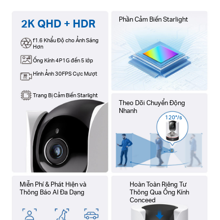
Phần Cảm Biến Starlight
2K QHD + HDR
f1.6 Khẩu Độ cho Ảnh Sáng
Hơn
Ống Kính 4P1G đến 5 lớp
Hình Ảnh 30FPS Cực Mượt
Trang Bị Cảm Biến Starlight
Theo Dõi Chuyển Động
Nhanh
120°/s
Miễn Phí & Phát Hiện và
Hoàn Toàn Riêng Tư
Thông Báo AI Đa Dạng
Thông Qua Ống Kính
Conceed