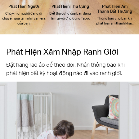
Phát Hiện Người
Phát Hiện Thú Cưng
Phát Hiện Âm
Thanh Bất Thường
Chú ý mọi người đang di
Biết thú cưng của bạn đang
chuyển qua tầm nhìn camera
làm gì với ứng dụng Tapo.
Thông báo cho bạn khi
của bạn.
phát hiện âm thanh khác.
Phát Hiện Xâm Nhập Ranh Giới
Đặt hàng rào ảo để theo dõi. Nhận thông báo khi
phát hiện bất kỳ hoạt động nào đi vào ranh giới.