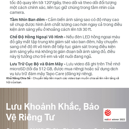
tốc độ quay lên tới 120°/giây, theo dõi và theo dõi đối tượng
một cách chính xác, liên tục giữ chúng trong tầm nhìn của
camera.
Tầm Nhìn Ban đêm -
Cảm biến ánh sáng sao có độ nhạy cao
sẽ chụp được hình ảnh chất lượng cao hơn ngay cả trong điều
kiện ánh sáng yếu ở khoảng cách lên tới 30 ft.
Chế Độ Hồng Ngoại Vô Hình -
Nếu đèn LED hồng ngoại màu
đỏ gây mất tập trung khi giám sát vào ban đêm, hãy chuyển
sang chế độ IR vô hình để tiếp tục giám sát trong điều kiện
ánh sáng yếu mà không bị gián đoạn bởi ánh sáng đỏ, điều
này lý tưởng cho trẻ em và vật nuôi đang ngủ.
Lưu Trữ Cục Bộ và Đám Mây -
Lưu video đã ghi trên Thẻ nhớ
microSD (tối đa 512 GB, được mua riêng) hoặc sử dụng dịch
vụ lưu trữ đám mây Tapo Care (đăng ký riêng).
Khả Năng Chia Sẻ -
Chuyển tiếp liền mạch các video bạn muốn chia sẻ lên nền tảng xã
hội của bạn.
Lưu Khoảnh Khắc, Bảo
Vệ Riêng Tư