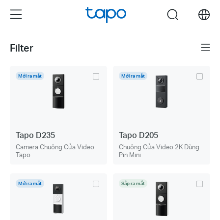
Click
Menu
search
to
skip
the
Filter
Menu
navigation
bar
Mới ra mắt
Mới ra mắt
Tapo D235
Tapo D205
Camera Chuông Cửa Video
Chuông Cửa Video 2K Dùng
Tapo
Pin Mini
Mới ra mắt
Sắp ra mắt