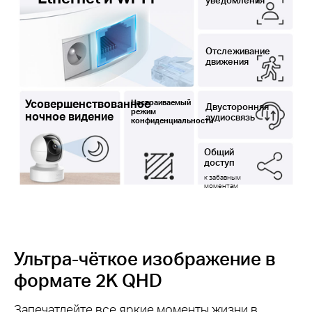
Отслеживание
движения
Усовершенствованное
Настраиваемый
Двусторонняя
режим
ночное видение
аудиосвязь
конфиденциальности
Общий
доступ
к забавным
моментам
Ультра-чёткое изображение в
формате 2K QHD
Запечатлейте все яркие моменты жизни в