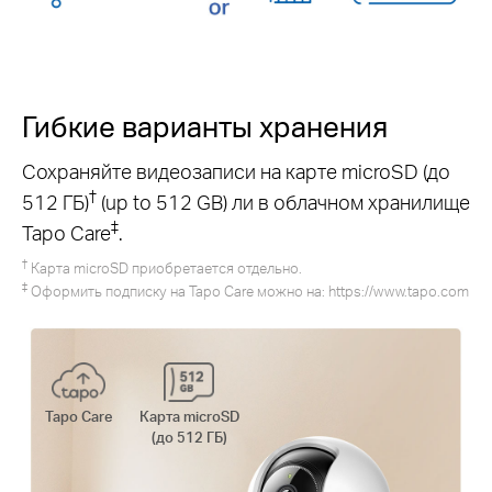
Гибкие варианты хранения
Сохраняйте видеозаписи на карте microSD (до
†
512 ГБ)
(up to 512 GB) ли в облачном хранилище
‡
Tapo Care
.
†
Карта microSD приобретается отдельно.
‡
Оформить подписку на Tapo Care можно на:
https://www.tapo.com
Tapo Care
Карта microSD
(до 512 ГБ)