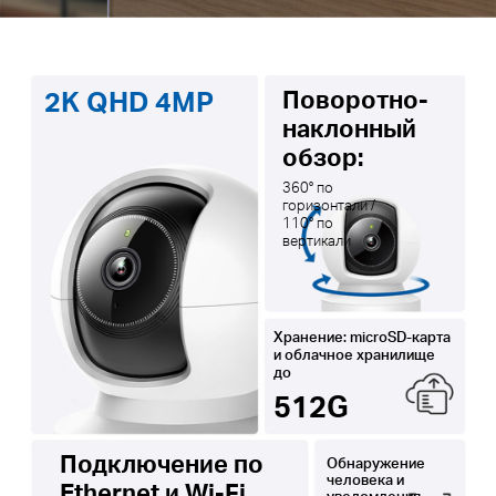
Поворотно-
2K QHD 4MP
наклонный
обзор:
360° по
горизонтали /
110° по
вертикали
Хранение: microSD-карта
и облачное хранилище
до
512G
Подключение по
Обнаружение
человека и
Ethernet и Wi-Fi
уведомления