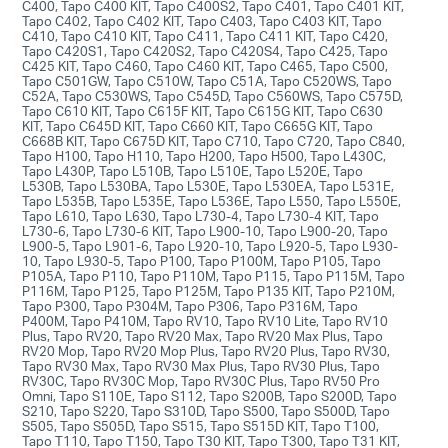
C400, Tapo C400 KIT, Tapo C400S2, Tapo C401, Tapo C401 KIT,
Tapo C402, Tapo C402 KIT, Tapo C403, Tapo C403 KIT, Tapo
C410, Tapo C410 KIT, Tapo C411, Tapo C411 KIT, Tapo C420,
Tapo C420S1, Tapo C420S2, Tapo C420S4, Tapo C425, Tapo
C425 KIT, Tapo C460, Tapo C460 KIT, Tapo C465, Tapo C500,
Tapo C501GW, Tapo C510W, Tapo C51A, Tapo C520WS, Tapo
C52A, Tapo C530WS, Tapo C545D, Tapo C560WS, Tapo C575D,
Tapo C610 KIT, Tapo C615F KIT, Tapo C615G KIT, Tapo C630
KIT, Tapo C645D KIT, Tapo C660 KIT, Tapo C665G KIT, Tapo
C668B KIT, Tapo C675D KIT, Tapo C710, Tapo C720, Tapo C840,
Tapo H100, Tapo H110, Tapo H200, Tapo H500, Tapo L430C,
Tapo L430P, Tapo L510B, Tapo L510E, Tapo L520E, Tapo
L530B, Tapo L530BA, Tapo L530E, Tapo L530EA, Tapo L531E,
Tapo L535B, Tapo L535E, Tapo L536E, Tapo L550, Tapo L550E,
Tapo L610, Tapo L630, Tapo L730-4, Tapo L730-4 KIT, Tapo
L730-6, Tapo L730-6 KIT, Tapo L900-10, Tapo L900-20, Tapo
L900-5, Tapo L901-6, Tapo L920-10, Tapo L920-5, Tapo L930-
10, Tapo L930-5, Tapo P100, Tapo P100M, Tapo P105, Tapo
P105A, Tapo P110, Tapo P110M, Tapo P115, Tapo P115M, Tapo
P116M, Tapo P125, Tapo P125M, Tapo P135 KIT, Tapo P210M,
Tapo P300, Tapo P304M, Tapo P306, Tapo P316M, Tapo
P400M, Tapo P410M, Tapo RV10, Tapo RV10 Lite, Tapo RV10
Plus, Tapo RV20, Tapo RV20 Max, Tapo RV20 Max Plus, Tapo
RV20 Mop, Tapo RV20 Mop Plus, Tapo RV20 Plus, Tapo RV30,
Tapo RV30 Max, Tapo RV30 Max Plus, Tapo RV30 Plus, Tapo
RV30C, Tapo RV30C Mop, Tapo RV30C Plus, Tapo RV50 Pro
Omni, Tapo S110E, Tapo S112, Tapo S200B, Tapo S200D, Tapo
S210, Tapo S220, Tapo S310D, Tapo S500, Tapo S500D, Tapo
S505, Tapo S505D, Tapo S515, Tapo S515D KIT, Tapo T100,
Tapo T110, Tapo T150, Tapo T30 KIT, Tapo T300, Tapo T31 KIT,