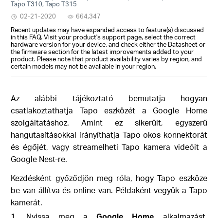
Tapo T310, Tapo T315
02-21-2020
664,347
Recent updates may have expanded access to feature(s) discussed
in this FAQ. Visit your product's support page, select the correct
hardware version for your device, and check either the Datasheet or
the firmware section for the latest improvements added to your
product. Please note that product availability varies by region, and
certain models may not be available in your region.
Az alábbi tájékoztató bemutatja hogyan
csatlakoztathatja Tapo eszközét a Google Home
szolgáltatáshoz. Amint ez sikerült, egyszerű
hangutasításokkal irányíthatja Tapo okos konnektorát
és égőjét, vagy streamelheti Tapo kamera videóit a
Google Nest-re.
Kezdésként győződjön meg róla, hogy
Tapo eszköze
be van állítva és online van. Példaként vegyük a Tapo
kamerát.
1. Nyissa meg a
Google Home
alkalmazást,