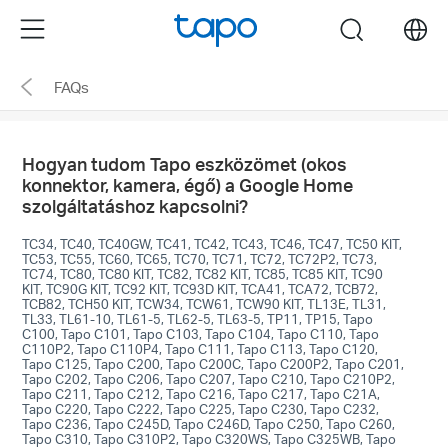
Click
Menu
search
to
skip
FAQs
the
navigation
bar
Hogyan tudom Tapo eszközömet (okos
konnektor, kamera, égő) a Google Home
szolgáltatáshoz kapcsolni?
TC34, TC40, TC40GW, TC41, TC42, TC43, TC46, TC47, TC50 KIT,
TC53, TC55, TC60, TC65, TC70, TC71, TC72, TC72P2, TC73,
TC74, TC80, TC80 KIT, TC82, TC82 KIT, TC85, TC85 KIT, TC90
KIT, TC90G KIT, TC92 KIT, TC93D KIT, TCA41, TCA72, TCB72,
TCB82, TCH50 KIT, TCW34, TCW61, TCW90 KIT, TL13E, TL31,
TL33, TL61-10, TL61-5, TL62-5, TL63-5, TP11, TP15, Tapo
C100, Tapo C101, Tapo C103, Tapo C104, Tapo C110, Tapo
C110P2, Tapo C110P4, Tapo C111, Tapo C113, Tapo C120,
Tapo C125, Tapo C200, Tapo C200C, Tapo C200P2, Tapo C201,
Tapo C202, Tapo C206, Tapo C207, Tapo C210, Tapo C210P2,
Tapo C211, Tapo C212, Tapo C216, Tapo C217, Tapo C21A,
Tapo C220, Tapo C222, Tapo C225, Tapo C230, Tapo C232,
Tapo C236, Tapo C245D, Tapo C246D, Tapo C250, Tapo C260,
Tapo C310, Tapo C310P2, Tapo C320WS, Tapo C325WB, Tapo