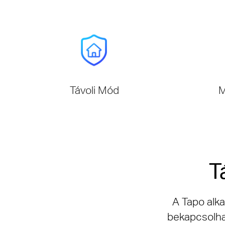
Távoli Mód
M
T
A Tapo alka
bekapcsolhat