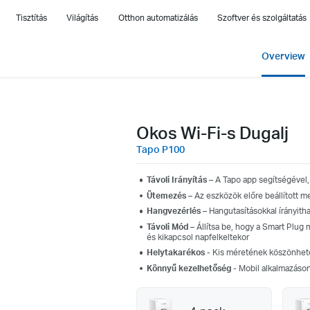
Tisztítás
Világítás
Otthon automatizálás
Szoftver és szolgáltatás
Overview
Okos Wi-Fi-s Dugalj
Tapo P100
Távoli Irányítás –
A
Tapo app segítségével, 
Ütemezés –
Az eszközök előre beállított m
Hangvezérlés
– Hangutasításokkal írányitha
Távoli Mód
– Állítsa be, hogy a Smart Plug m
és kikapcsol napfelkeltekor
Helytakarékos
-
Kis méretének köszönhető
Könnyű kezelhetőség
- Mobil alkalmazáson