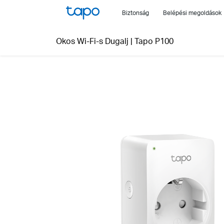
Click
Biztonság
Belépési megoldások
to
skip
Okos Wi-Fi-s Dugalj
|
Tapo P100
the
navigation
bar