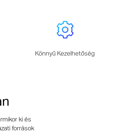
Könnyű Kezelhetőség
an
rmikor ki és
zati források