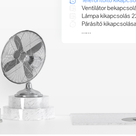
Telefontöltő kikapcs
Ventilátor bekapcsolá
Lámpa kikapcsolás 22
Párásító kikapcsolása
……