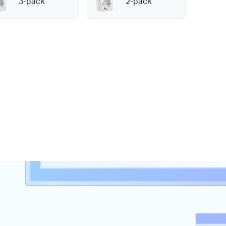
3-pack
2-pack