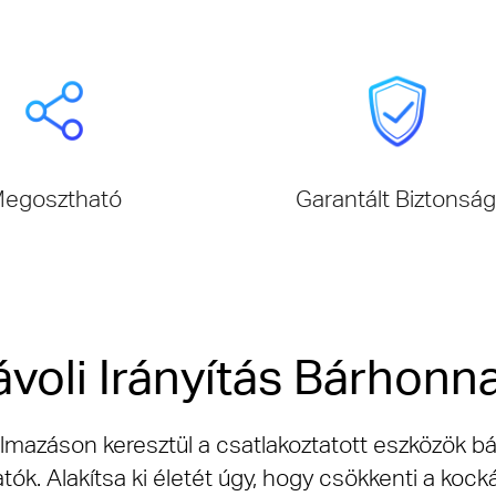
egosztható
Garantált Biztonság
ávoli Irányítás Bárhonn
lmazáson keresztül a csatlakoztatott eszközök bá
ók. Alakítsa ki életét úgy, hogy csökkenti a kocká