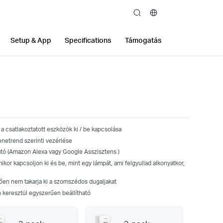
search
Setup & App
Specifications
Támogatás
a csatlakoztatott eszközök ki / be kapcsolása
enetrend szerinti vezérlése
tó (
Amazon Alexa vagy
Google Asszisztens )
ikor kapcsoljon ki és be, mint egy lámpát, ami felgyullad alkonyatkor,
en nem takarja ki a szomszédos dugaljakat
 keresztül egyszerűen beállítható