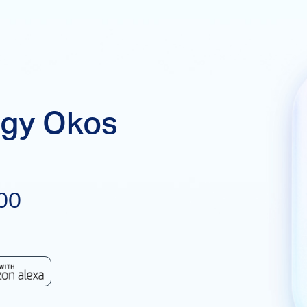
egy Okos
100