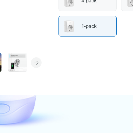
4-pack
1-pack