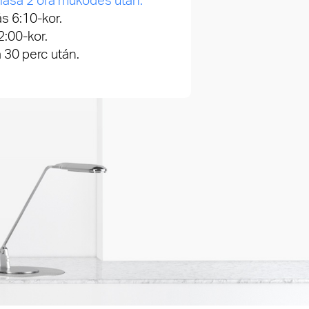
olása 2 óra működés után.
s 6:10-kor.
:00-kor.
 30 perc után.