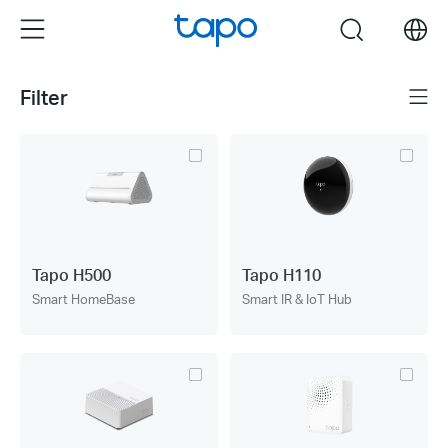
Click
Menu
search
to
skip
the
Filter
Menü
navigation
bar
Tapo H500
Tapo H110
Smart HomeBase
Smart IR & IoT Hub