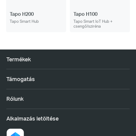
Tapo H200
Tapo H100
Tapo Smart Hub
Tapo Smart IoT Hub +
csengő/sziréna
Termékek
Támogatás
Rólunk
Alkalmazás letöltése