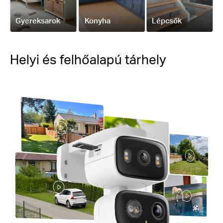
Gyereksarok
Konyha
Lépcsők
Helyi és felhőalapú tárhely