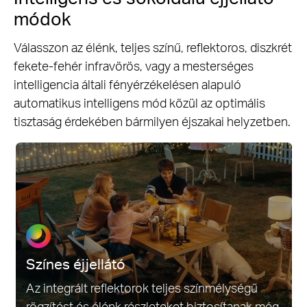
módok
Válasszon az élénk, teljes színű, reflektoros, diszkrét
fekete-fehér infravörös, vagy a mesterséges
intelligencia általi fényérzékelésen alapuló
automatikus intelligens mód közül az optimális
tisztaság érdekében bármilyen éjszakai helyzetben.
Színes éjjellátó
Az integrált reflektorok teljes színmélységű
rögzítést és élénk részleteket biztosítanak még