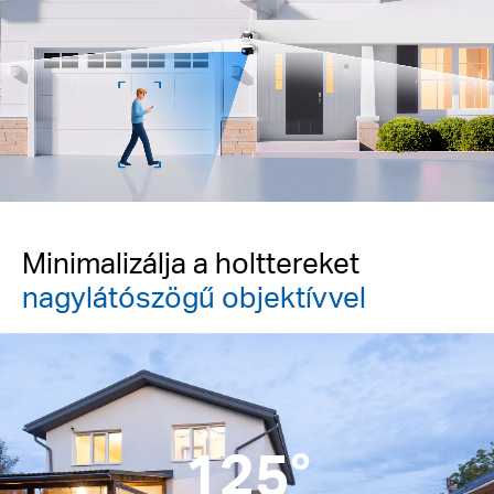
Pause
Minimalizálja a holttereket
nagylátószögű objektívvel
125°