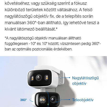
követéséhez, vagy szükség szerint a fókusz
különböző területek között váltásához. A felső
nagylátószögű objektív fix, de a telepítés során
manuálisan 360°-ban állítható, így lehetővé teszi a
kívánt látómező beállítását.*
*A nagylátószögű objektív manuálisan állítható
függőlegesen -10° és 10° között, vízszintesen pedig 360°-
ban az optimális pozicionálás érdekében.
Nagylátószögű
objektív
Teleobjektív