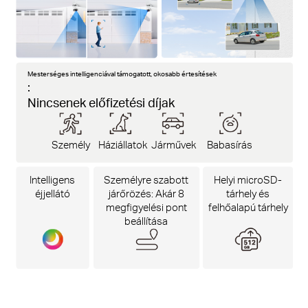
Mesterséges intelligenciával támogatott, okosabb értesítések
:
Nincsenek előfizetési díjak
Személy
Háziállatok
Járművek
Babasírás
Intelligens
Személyre szabott
Helyi microSD-
éjjellátó
járőrözés: Akár 8
tárhely és
megfigyelési pont
felhőalapú tárhely
beállítása