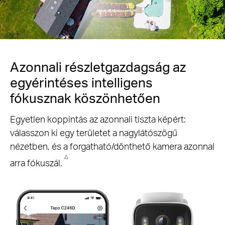
Pause
Azonnali részletgazdagság az
egyérintéses intelligens
fókusznak köszönhetően
Egyetlen koppintás az azonnali tiszta képért:
válasszon ki egy területet a nagylátószögű
nézetben, és a forgatható/dönthető kamera azonnal
△
arra fókuszál.