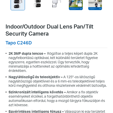
Indoor/Outdoor Dual Lens Pan/Tilt
Security Camera
Tapo C246D
2K 3MP dupla lencse –
Rögzítse a teljes képet dupla 2K
nagyfelbontású optikával, két különálló területet figyelve
egyszerre, egyetlen eszközzel. Úgy tervezték, hogy
minimalizálja a holttereket az optimális lefedettség
érdekében.
Nagylátószögű és teleobjektív –
A 125°-os látószögű
nagylátószögű objektívvel és a 6 mm-es teleobjektívvel teljes
körű megfigyelést és otthona részleteinek védelmét biztosítja.
Szinkronizált intelligens követés –
Amikor a fix objektív
eseményeket érzékel, a forgatható/dönthető objektív
automatikusan elfordul, hogy a mozgó tárgyra fókuszáljon és
azt kövesse.
Egyérintéses intelligens fókusz –
Válasszon ki egy területet