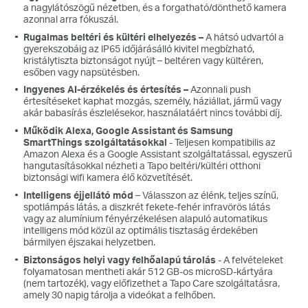
a nagylátószögű nézetben, és a forgatható/dönthető kamera
azonnal arra fókuszál.
Rugalmas beltéri és kültéri elhelyezés –
A hátsó udvartól a
gyerekszobáig az lP65 időjárásálló kivitel megbízható,
kristálytiszta biztonságot nyújt – beltéren vagy kültéren,
esőben vagy napsütésben.
Ingyenes AI-érzékelés és értesítés –
Azonnali push
értesítéseket kaphat mozgás, személy, háziállat, jármű vagy
akár babasírás észlelésekor, használatáért nincs további díj.
Működik Alexa, Google Assistant és Samsung
SmartThings szolgáltatásokkal
- Teljesen kompatibilis az
Amazon Alexa és a Google Assistant szolgáltatással, egyszerű
hangutasításokkal nézheti a Tapo beltéri/kültéri otthoni
biztonsági wifi kamera élő közvetítését.
Intelligens éjjellátó mód
– Válasszon az élénk, teljes színű,
spotlámpás látás, a diszkrét fekete-fehér infravörös látás
vagy az alumínium fényérzékelésen alapuló automatikus
intelligens mód közül az optimális tisztaság érdekében
bármilyen éjszakai helyzetben.
Biztonságos helyi vagy felhőalapú tárolás
-
A felvételeket
folyamatosan mentheti akár 512 GB-os microSD-kártyára
(nem tartozék), vagy előfizethet a Tapo Care szolgáltatásra,
amely 30 napig tárolja a videókat a felhőben.