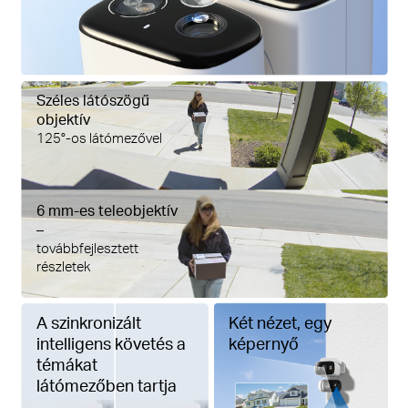
Széles látószögű
objektív
125°-os látómezővel
6 mm-es teleobjektív
–
továbbfejlesztett
részletek
A szinkronizált
Két nézet, egy
intelligens követés a
képernyő
témákat
látómezőben tartja