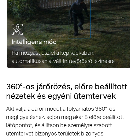
Intelligens mód
Ha mozgást észlel a képkockában,
automatikusan átvált infravörösről színesre.
360°-os járőrözés, előre beállított
nézetek és egyéni ütemtervek
Aktiválja a Járőr módot a folyamatos 360°-os
megfigyeléshez, adjon meg akár 8 előre beállított
látópontot, és állítson be személyre szabott
ütemtervet bizonyos területek bizonyos