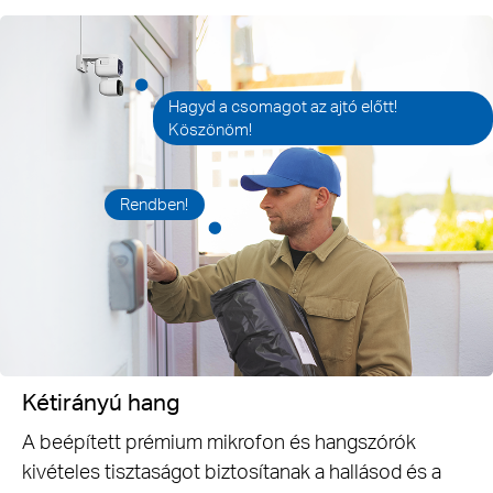
Hagyd a csomagot az ajtó előtt!
Köszönöm!
Rendben!
Kétirányú hang
A beépített prémium mikrofon és hangszórók
kivételes tisztaságot biztosítanak a hallásod és a