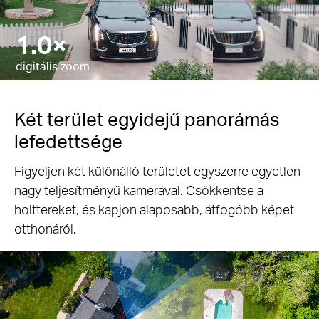
10.8×
Pause
digitális zoom
Két terület egyidejű panorámás
lefedettsége
Figyeljen két különálló területet egyszerre egyetlen
nagy teljesítményű kamerával. Csökkentse a
holttereket, és kapjon alaposabb, átfogóbb képet
otthonáról.