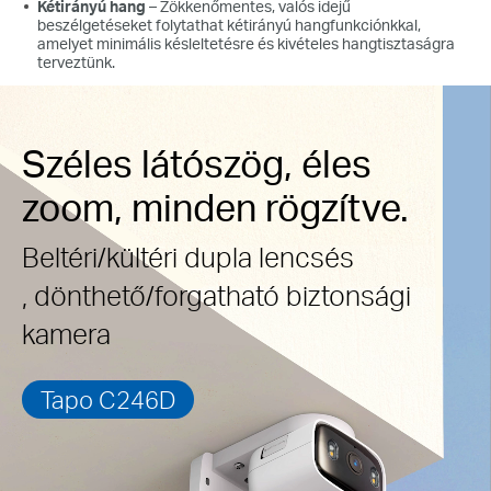
Kétirányú hang
– Zökkenőmentes, valós idejű
beszélgetéseket folytathat kétirányú hangfunkciónkkal,
amelyet minimális késleltetésre és kivételes hangtisztaságra
terveztünk.
Széles látószög, éles
zoom, minden rögzítve.
Beltéri/kültéri dupla lencsés
, dönthető/forgatható biztonsági
kamera
Tapo C246D