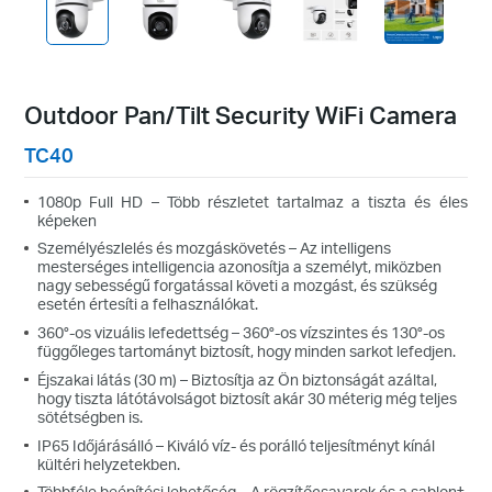
Outdoor Pan/Tilt Security WiFi Camera
TC40
1080p Full HD – Több részletet tartalmaz a tiszta és éles
képeken
Személyészlelés és mozgáskövetés – Az intelligens
mesterséges intelligencia azonosítja a személyt, miközben
nagy sebességű forgatással követi a mozgást, és szükség
esetén értesíti a felhasználókat.
360°-os vizuális lefedettség – 360°-os vízszintes és 130°-os
függőleges tartományt biztosít, hogy minden sarkot lefedjen.
Éjszakai látás (30 m) – Biztosítja az Ön biztonságát azáltal,
hogy tiszta látótávolságot biztosít akár 30 méterig még teljes
sötétségben is.
IP65 Időjárásálló – Kiváló víz- és porálló teljesítményt kínál
kültéri helyzetekben.
Többféle beépítési lehetőség – A rögzítőcsavarok és a sablon‡