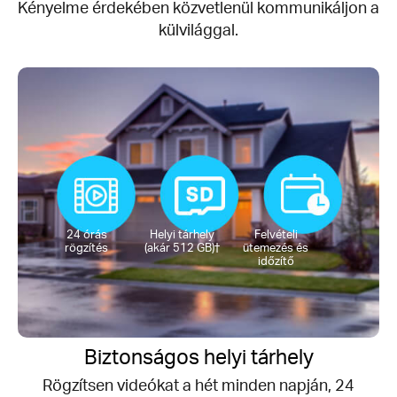
Kényelme érdekében közvetlenül kommunikáljon a
külvilággal.
24 órás
Helyi tárhely
Felvételi
rögzítés
(akár 512 GB)†
ütemezés és
időzítő
Biztonságos helyi tárhely
Rögzítsen videókat a hét minden napján, 24