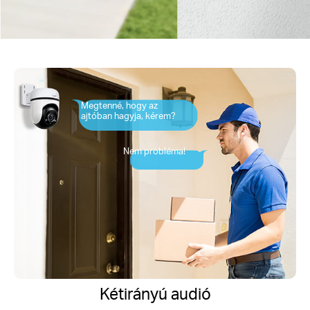
Megtenné, hogy az
ajtóban hagyja, kérem?
Nem probléma!
Kétirányú audió