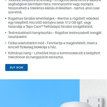
segítségével bármilyen falra, mennyezetre vagy oszlopra
felszerelheti a tökéletes kilátás érdekében - bárhol, ahol csak
szeretné.
Rugalmas tárolási lehetőségek – Mentse a rögzített videókat
egy telepített microSD-kártyára (akár 512 GB-ig)†, vagy
használja a Tapo Care** felhőalapú tárolási szolgáltatást.
Testreszabható hangriasztás – Rögzítse testreszabott hangját
riasztásként
Fizikai adatvédelmi mód - Fenntartja a magánéletét, mivel a
lencsét fizikailag blokkolja a ház.
Kétirányú hang – Lehetővé teszi a kommunikációt a beépített
mikrofonon és hangszórón keresztül.
BUY NOW