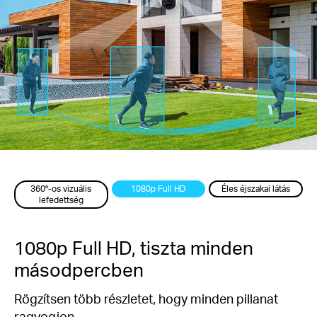
360°-os vizuális
1080p Full HD
Éles éjszakai látás
lefedettség
1080p Full HD, tiszta minden
másodpercben
Rögzítsen több részletet, hogy minden pillanat
ragyogjon.