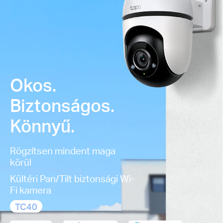
Okos.
Biztonságos.
Könnyű.
Rögzítsen mindent maga
körül
Kültéri Pan/Tilt biztonsági Wi-
Fi kamera
TC40