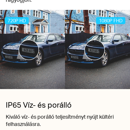
720P HD
1080P FHD
IP65 Víz- és porálló
Kiváló víz- és porálló teljesítményt nyújt kültéri
felhasználásra.