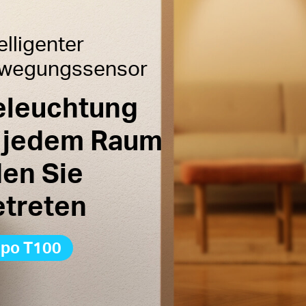
elligenter
wegungssensor
eleuchtung
n jedem Raum
den Sie
etreten
apo T100