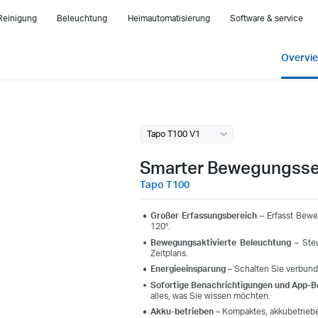
Reinigung
Beleuchtung
Heimautomatisierung
Software & service
Overvi
Tapo T100 V1
Smarter Bewegungss
Tapo T100
Großer Erfassungsbereich
– Erfasst Bewe
120°.
Bewegungsaktivierte Beleuchtung
– Steu
Zeitplans.
Energieeinsparung
– Schalten Sie verbun
Sofortige Benachrichtigungen und App-B
alles, was Sie wissen möchten.
Akku-betrieben
– Kompaktes, akkubetriebe