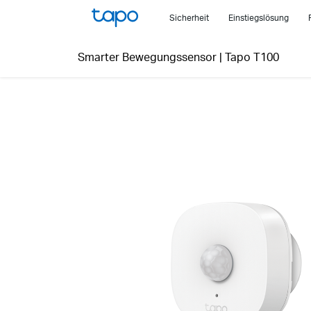
Click
Sicherheit
Einstiegslösung
to
skip
Smarter Bewegungssensor
|
Tapo T100
the
navigation
bar