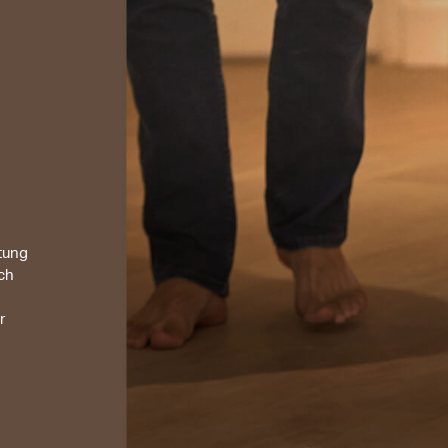
tung
ich
r