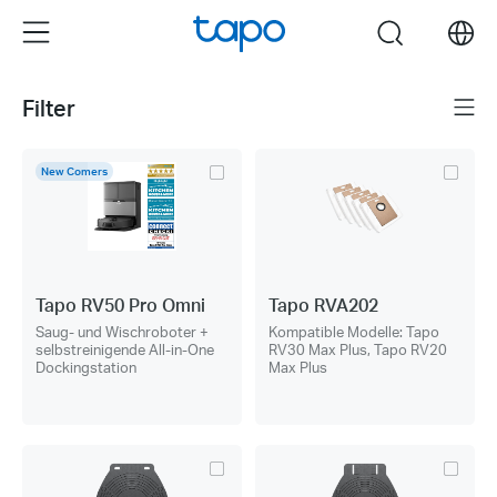
Click
Menu
search
to
skip
the
Filter
Menu
navigation
bar
New Comers
Tapo RV50 Pro Omni
Tapo RVA202
Saug- und Wischroboter +
Kompatible Modelle: Tapo
selbstreinigende All-in-One
RV30 Max Plus, Tapo RV20
Dockingstation
Max Plus