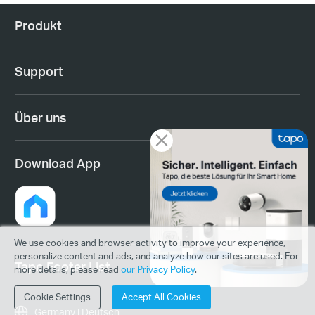
Produkt
Support
Über uns
Download App
We use cookies and browser activity to improve your experience,
personalize content and ads, and analyze how our sites are used. For
Tapo Footer List
more details, please read
our Privacy Policy
.
Cookie Settings
Accept All Cookies
Germany | Deutsch