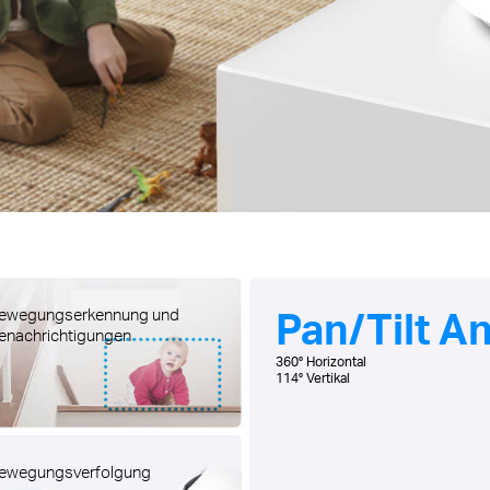
Pan/Tilt A
ewegungserkennung und
enachrichtigungen
360° Horizontal
114° Vertikal
ewegungsverfolgung