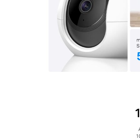
m
S
10