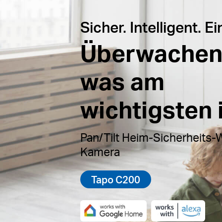
Sicher. Intelligent. Ei
Überwachen 
was am
wichtigsten i
Pan/Tilt Heim-Sicherheits-W
Kamera
Tapo C200