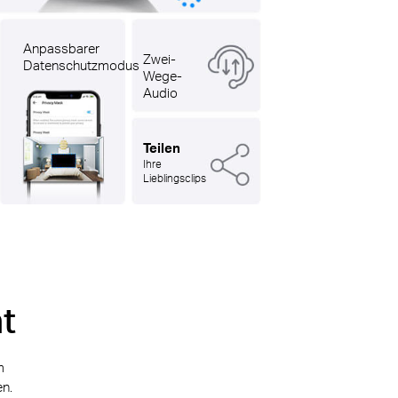
Anpassbarer
Zwei-
Datenschutzmodus
Wege-
Audio
Teilen
Ihre
Lieblingsclips
t
m
en.