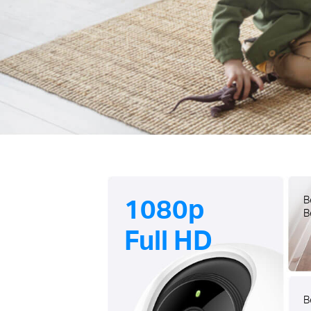
1080p
B
B
Full HD
B