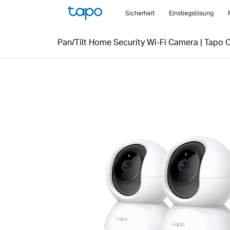
Click
Sicherheit
Einstiegslösung
to
skip
Pan/Tilt Home Security Wi-Fi Camera
|
Tapo 
the
navigation
bar