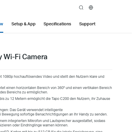
search
ew
Setup & App
Specifications
Support
y Wi-Fi Camera
et 1080p hochauflösendes Video und stellt den Nutzern klare und
tet einen horizontalen Bereich von 360° und einen vertikalen Bereich
 des Bereichs zu ermöglichen.
t bis zu 12 Metern ermöglicht die Tapo C200 den Nutzern, ihr Zuhause
en: Das Gerät verwendet intelligente
Bewegung sofortige Benachrichtigungen an Ihr Handy zu senden.
nem integrierten Mikrofon und Lautsprecher ausgestattet, sodass
izieren oder Eindringlinge warnen können.
croSD-Karten mit bis zu 512 GB für die lokale Speicherung, eine