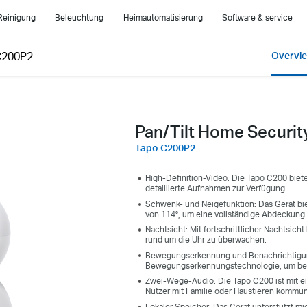
Reinigung
Beleuchtung
Heimautomatisierung
Software & service
C200P2
Overvi
Pan/Tilt Home Securit
Tapo C200P2
High-Definition-Video: Die Tapo C200 biet
detaillierte Aufnahmen zur Verfügung.
Schwenk- und Neigefunktion: Das Gerät bie
von 114°, um eine vollständige Abdeckung
Nachtsicht: Mit fortschrittlicher Nachtsich
rund um die Uhr zu überwachen.
Bewegungserkennung und Benachrichtigung
Bewegungserkennungstechnologie, um bei 
Zwei-Wege-Audio: Die Tapo C200 ist mit ei
Nutzer mit Familie oder Haustieren kommun
Lokaler Speicher: Das Gerät unterstützt mi