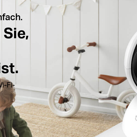
nfach.
Sie,
st.
i-Fi-