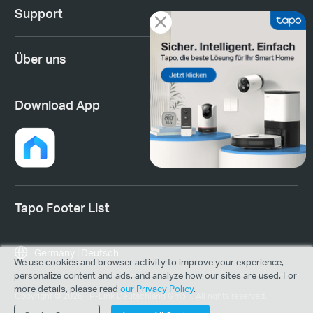
Support
Über uns
Download App
Tapo Footer List
Germany | Deutsch
We use cookies and browser activity to improve your experience,
personalize content and ads, and analyze how our sites are used. For
more details, please read
our Privacy Policy
.
Copyright © 2026 TP-Link Deutschland GmbH. All rights reserved.