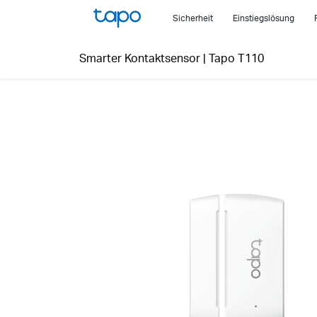
Click
Sicherheit
Einstiegslösung
to
skip
Smarter Kontaktsensor
|
Tapo T110
the
navigation
bar