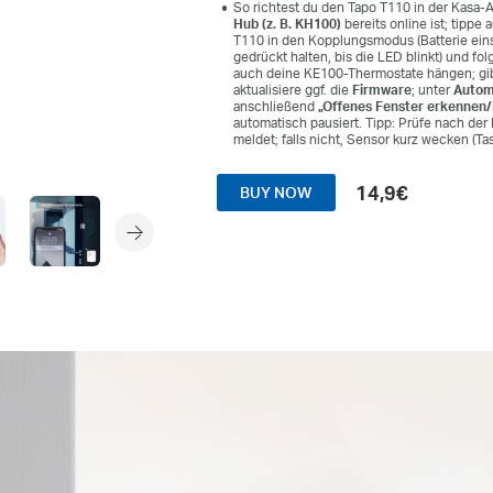
So richtest du den Tapo T110 in der Kasa-A
Hub (z. B. KH100)
bereits online ist; tippe 
T110 in den Kopplungsmodus (Batterie ein
gedrückt halten, bis die LED blinkt) und f
auch deine KE100-Thermostate hängen; g
aktualisiere ggf. die
Firmware
; unter
Autom
anschließend
„Offenes Fenster erkennen/
automatisch pausiert. Tipp: Prüfe nach der
meldet; falls nicht, Sensor kurz wecken (T
14,9€
BUY NOW