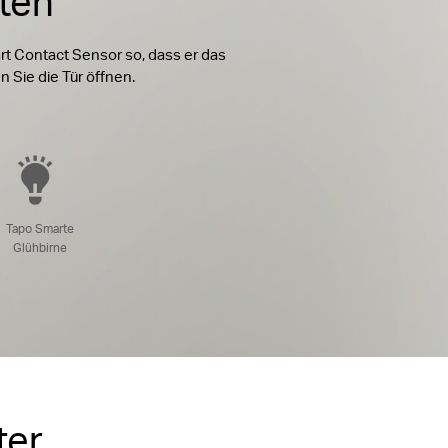
ten
rt Contact Sensor so, dass er das
n Sie die Tür öffnen.
Tapo Smarte
Glühbirne
ter