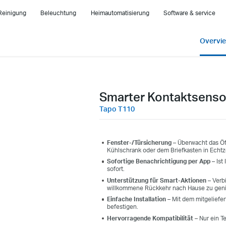
Reinigung
Beleuchtung
Heimautomatisierung
Software & service
Overvi
Smarter Kontaktsenso
Tapo T110
Fenster-/Türsicherung
– Überwacht das Öf
Kühlschrank oder dem Briefkasten in Echtze
Sofortige Benachrichtigung per App
– Ist
sofort.
Unterstützung für Smart-Aktionen
– Verb
willkommene Rückkehr nach Hause zu gen
Einfache Installation
– Mit dem mitgeliefer
befestigen.
Hervorragende Kompatibilität
– Nur ein T