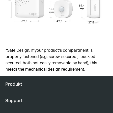
61,4
mm
42,3
mm
62,5 mm
42,3 mm
37,5 mm
*Safe Design: If your product's compartment is
properly fastened (e.g. screw-secured、buckled-
secured, both not easily removable by hand), this
meets the mechanical design requirement.
Produkt
Support