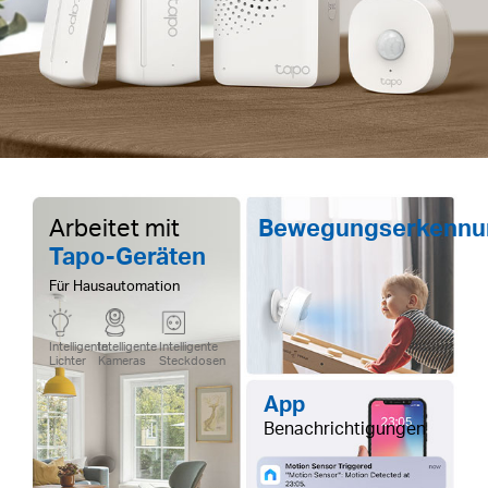
Arbeitet mit
Bewegungserkennu
Tapo-Geräten
Für Hausautomation
Intelligente
Intelligente
Intelligente
Lichter
Kameras
Steckdosen
App
Benachrichtigungen