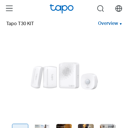
Click
Menu
search
to
skip
Overview
Tapo T30 KIT
the
navigation
bar