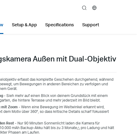
search
ew
Setup & App
Specifications
Support
skamera Außen mit Dual-Objektiv
kelobjektiv erfasst das komplette Geschehen durchgehend, während
 bewegt, um Bewegungen in anderen Bereichen zu verfolgen und
inem Gerät.
ng -
Sieh mehr auf einen Blick von deinem Grundstück mit einem
arten, die hintere Terrasse und mehr jederzeit im Bild bleibt.
g mit Zoom
- Wenn eine Bewegung im Weitwinkel erkannt wird,
kt dem Motiv über 360°, so dass kritische Details scharf fokussiert
den Rest -
Nur 90 Minuten Sonnenlicht laden die Kamera für
 10.000 mAh Backup-Akku hält bis zu 3 Monate△ pro Ladung und hält
lkter Phasen am Laufen.