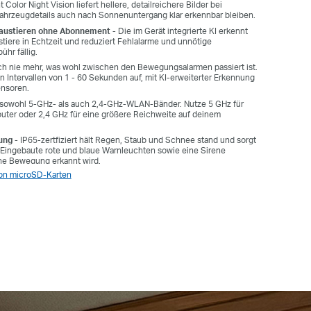
t Color Night Vision liefert hellere, detailreichere Bilder bei
ahrzeugdetails auch nach Sonnenuntergang klar erkennbar bleiben.
austieren ohne Abonnement -
Die im Gerät integrierte KI erkennt
iere in Echtzeit und reduziert Fehlalarme und unnötige
hr fällig.
ch nie mehr, was wohl zwischen den Bewegungsalarmen passiert ist.
en Intervallen von 1 - 60 Sekunden auf, mit KI-erweiterter Erkennung
ensoren.
 sowohl 5-GHz- als auch 2,4-GHz-WLAN-Bänder. Nutze 5 GHz für
uter oder 2,4 GHz für eine größere Reichweite auf deinem
ung
- IP65-zertfiziert hält Regen, Staub und Schnee stand und sorgt
. Eingebaute rote und blaue Warnleuchten sowie eine Sirene
ine Bewegung erkannt wird.
 von microSD-Karten