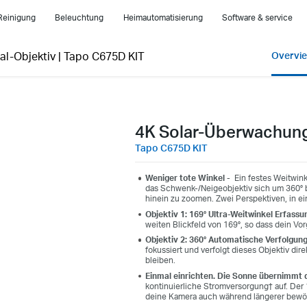
Reinigung
Beleuchtung
Heimautomatisierung
Software & service
l-Objektiv
|
Tapo C675D KIT
Overvi
4K Solar-Überwachung
Tapo C675D KIT
Weniger tote Winkel -
Ein festes Weitwin
das Schwenk-/Neigeobjektiv sich um 360°
hinein zu zoomen. Zwei Perspektiven, in e
Objektiv 1: 169° Ultra-Weitwinkel Erfassu
weiten Blickfeld von 169°, so dass dein Vorg
Objektiv 2: 360° Automatische Verfolgun
fokussiert und verfolgt dieses Objektiv dire
bleiben.
Einmal einrichten. Die Sonne übernimmt 
kontinuierliche Stromversorgung† auf. Der
deine Kamera auch während längerer bewö