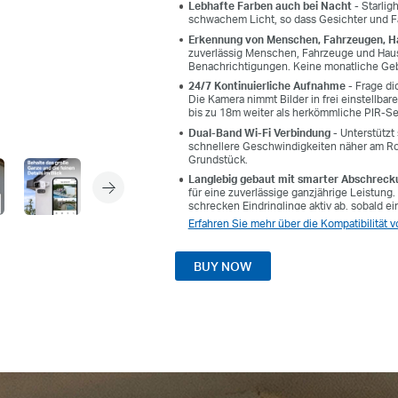
Lebhafte Farben auch bei Nacht
- Starligh
schwachem Licht, so dass Gesichter und F
Erkennung von Menschen, Fahrzeugen, H
zuverlässig Menschen, Fahrzeuge und Haust
Benachrichtigungen. Keine monatliche Gebü
24/7 Kontinuierliche Aufnahme -
Frage di
Die Kamera nimmt Bilder in frei einstellbar
bis zu 18m weiter als herkömmliche PIR-S
Dual-Band Wi-Fi Verbindung -
Unterstützt
schnellere Geschwindigkeiten näher am Ro
Grundstück.
Langlebig gebaut mit smarter Abschreck
für eine zuverlässige ganzjährige Leistung
schrecken Eindringlinge aktiv ab, sobald e
Erfahren Sie mehr über die Kompatibilität
BUY NOW