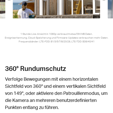
1 Stunde Live-Ansicht in 1080p verbraucht etwa 594 MB Daten.
Ereigniserkennung, Cloud-Speicherung und Firmware-Updates verbrauchen mehr Daten.
Frequenzbänder: LTE-FDD: B1/3/5/7/8/20/28, LTE-TDD: B38/40/41
360° Rundumschutz
Verfolge Bewegungen mit einem horizontalen
Sichtfeld von 360° und einem vertikalen Sichtfeld
von 149°, oder aktiviere den Patrouillenmodus, um
die Kamera an mehreren benutzerdefinierten
Punkten entlang zu führen.