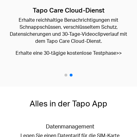
Lokale microSD-Speicherung
Unterstützt bis zu 512 GB microSD-Karte (nicht
enthalten).
468
936
3744
Tage
Tage
Tage
64GB
128GB
512GB
Batteriebetriebene Kameras sind nicht für kontinuierliche Aufnahmen ausgelegt.
Sie zeichnen nur Bewegungsvideos auf, wenn Aktivität erkannt wird.
Alles in der Tapo App
Datenmanagement
Legen Sie einen Datentarif für die SIM-Karte