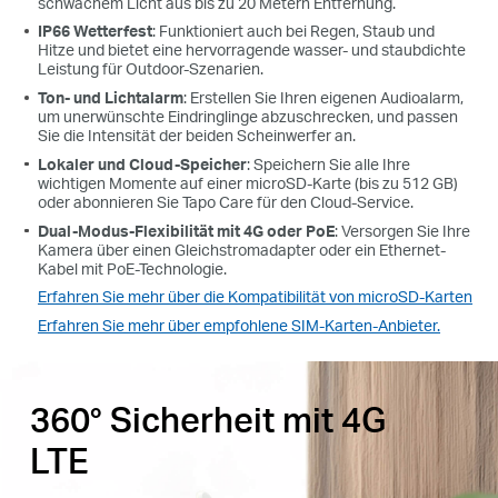
schwachem Licht aus bis zu 20 Metern Entfernung.
IP66 Wetterfest
: Funktioniert auch bei Regen, Staub und
Hitze und bietet eine hervorragende wasser- und staubdichte
Leistung für Outdoor-Szenarien.
Ton- und Lichtalarm
:
Erstellen Sie Ihren eigenen Audioalarm,
um unerwünschte Eindringlinge abzuschrecken, und passen
Sie die Intensität der beiden Scheinwerfer an
.
Lokaler und Cloud-Speicher
:
Speichern Sie alle Ihre
wichtigen Momente auf einer microSD-Karte (bis zu 512 GB)
oder abonnieren Sie Tapo Care für den Cloud-Service
.
Dual-Modus-Flexibilität mit 4G oder PoE
:
Versorgen Sie Ihre
Kamera über einen Gleichstromadapter oder ein Ethernet-
Kabel mit PoE-Technologie
.
Erfahren Sie mehr über die Kompatibilität von microSD-Karten
Erfahren Sie mehr über empfohlene SIM-Karten-Anbieter.
360° Sicherheit mit 4G
LTE