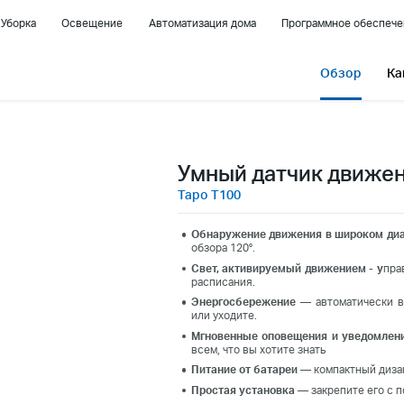
Уборка
Освещение
Автоматизация дома
Программное обеспече
Обзор
Ка
Умный датчик движе
Tapo T100
Обнаружение движения в широком ди
обзора 120°.
Свет,
активируемый
движением - у
пра
расписания.
Энергосбережение
— автоматически вк
или уходите.
Мгновенные оповещения и уведомлен
всем, что вы хотите знать
Питание
от батареи
— компактный дизан
Простая установка
— закрепите его с 