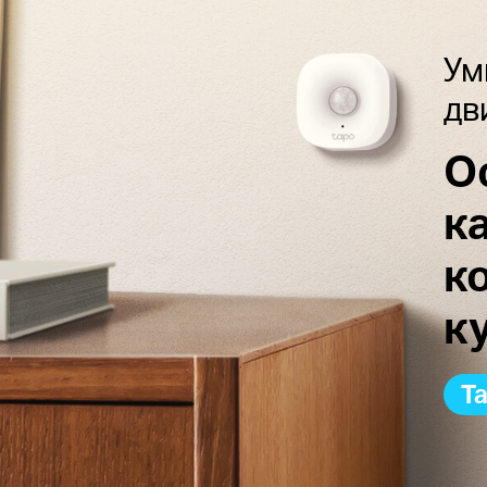
Ум
дв
О
к
к
к
T