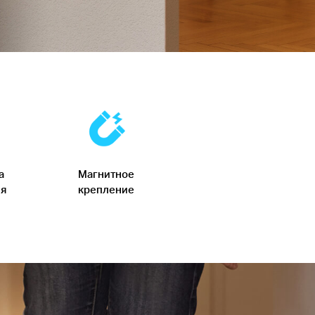
а
Магнитное
я
крепление