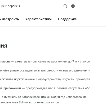
ние и сервисы
search
к настроить
Характеристики
Поддержка
ния
апазоне
— захватывает движение на расстоянии до 7 м и с углом
вляйте умным освещением в зависимости от вашего движения и
лючайте подключенные смарт-устройства, когда вы приходите
ия приложений
— предупреждает вас в режиме отсутствия обо
 с питанием от батареи рассчитана на один год использования.
помощью клея 3M или встроенных магнитов.