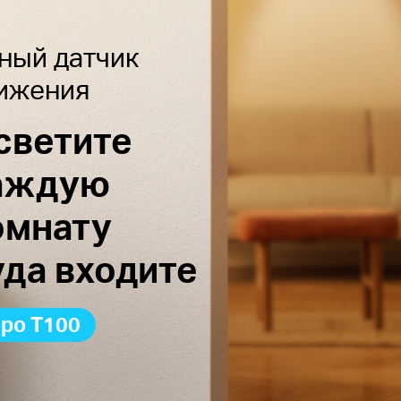
ный датчик
ижения
светите
аждую
омнату
уда входите
apo T100