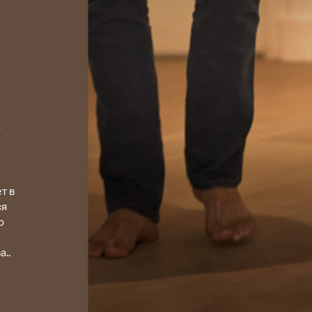
з
т в
ся
о
..