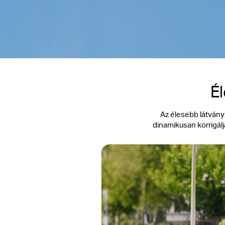
Él
Az élesebb látvány
dinamikusan korrigálj