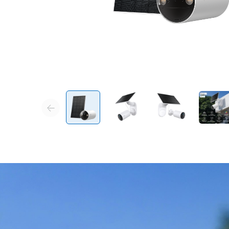
Rugalmas szögállítás
Szerelje fel napelemét a falra vagy a tetőre, és egy állítható
szögű konzollal rugalmasan állítsa be a szögét, hogy
elegendő napfényt gyűjtsön be.