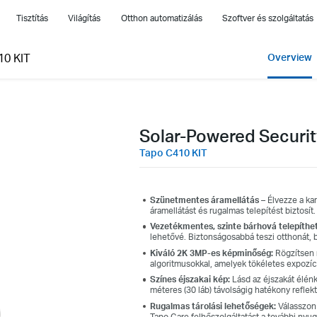
Tisztítás
Világítás
Otthon automatizálás
Szoftver és szolgáltatás
10 KIT
Overview
Solar-Powered Securit
Tapo C410 KIT
Szünetmentes áramellátás
–
Élvezze a ka
áramellátást és rugalmas telepítést biztosít.
Vezetékmentes, szinte bárhová telepíthet
lehetővé. Biztonságosabbá teszi otthonát, b
Kiváló 2K 3MP-es képminőség:
Rögzítsen m
algoritmusokkal, amelyek tökéletes expozíci
Színes éjszakai kép
:
Lásd az éjszakát élénk
méteres (30 láb) távolságig hatékony reflekt
Rugalmas tárolási lehetőségek:
Válasszon 
Tapo Care felhőszolgáltatást a további ny