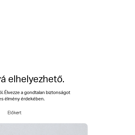
nes
Nincs szükség
igens
Hub-ra
zékelés
á elhelyezhető.
l. Élvezze a gondtalan biztonságot
tes élmény érdekében.
Előkert