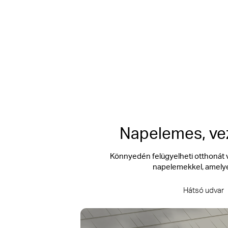
2K tisztaság
, éles, részletes
Napelemes, vez
Könnyedén felügyelheti otthonát v
napelemekkel, amelye
Hátsó udvar