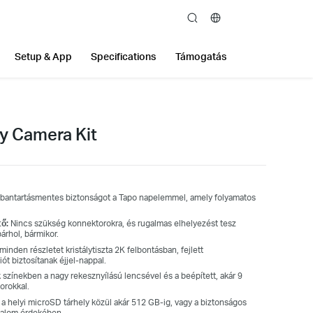
search
Setup & App
Specifications
Támogatás
y Camera Kit
rbantartásmentes biztonságot a Tapo napelemmel, amely folyamatos
ő:
Nincs szükség konnektorokra, és rugalmas elhelyezést tesz
árhol, bármikor.
inden részletet kristálytiszta 2K felbontásban, fejlett
ót biztosítanak éjjel-nappal.
 színekben a nagy rekesznyílású lencsével és a beépített, akár 9
orokkal.
a helyi microSD tárhely közül akár 512 GB-ig, vagy a biztonságos
ugalom érdekében.