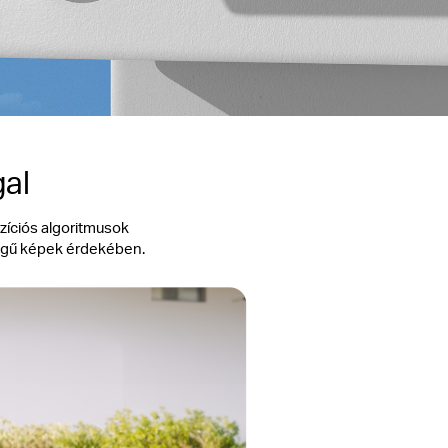
gal
zíciós algoritmusok
őségű képek érdekében.