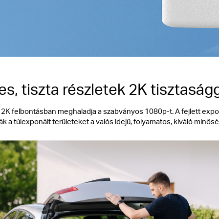
es, tiszta részletek 2K tisztaság
 2K felbontásban meghaladja a szabványos 1080p-t. A fejlett expo
ák a túlexponált területeket a valós idejű, folyamatos, kiváló min