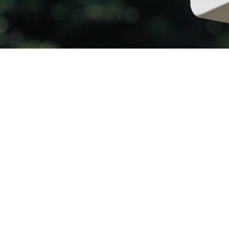
Színes
I
éjjellátás
bá