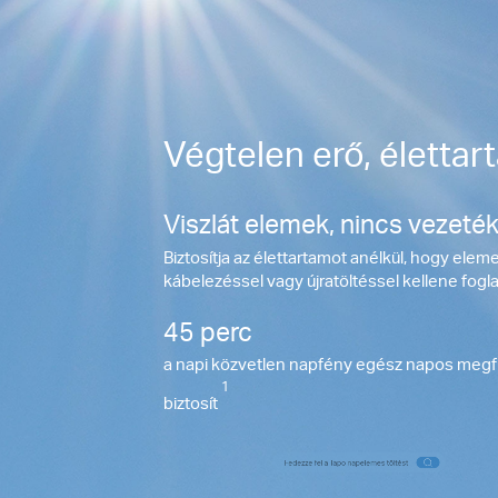
Végtelen erő, élettar
Viszlát elemek, nincs vezeté
Biztosítja az élettartamot anélkül, hogy elem
kábelezéssel vagy újratöltéssel kellene fogla
45 perc
a napi közvetlen napfény egész napos megf
1
biztosít