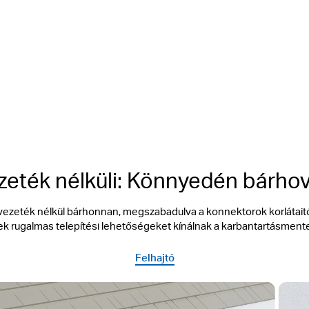
Akár 512 GB
Ingye
intell
helyi microSD tárhely
személyér
eték nélküli: Könnyedén bárhov
ezeték nélkül bárhonnan, megszabadulva a konnektorok korlátaitó
k rugalmas telepítési lehetőségeket kínálnak a karbantartásmen
Felhajtó