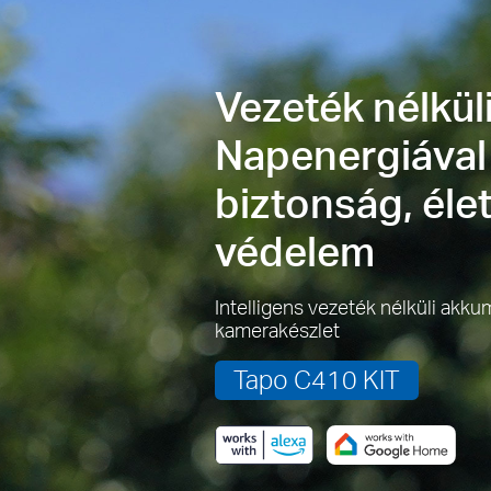
Vezeték nélkül
Napenergiáva
biztonság, éle
védelem
Intelligens vezeték nélküli akku
kamerakészlet
Tapo C410 KIT