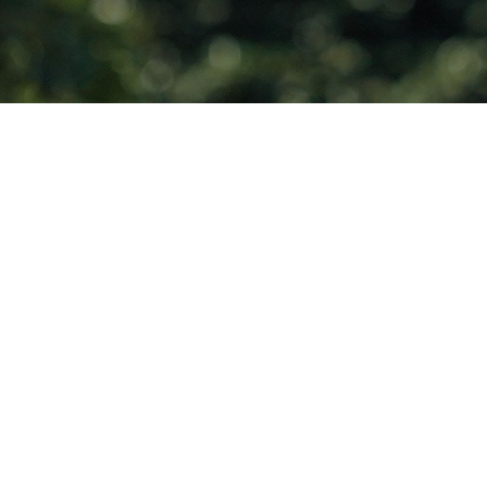
Végtelen
napenergia
karbantartásmentes