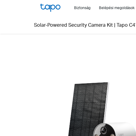
Click
Biztonság
Belépési megoldások
to
skip
Solar-Powered Security Camera Kit
|
Tapo C4
the
navigation
bar