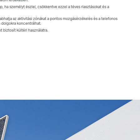
Hosszú élettartamú újratölthető akkumulátor
ap, ha személyt észlel, csökkentve ezzel a téves riasztásokat és a
Nincs napsütés? Semmi gond – a beépített, hosszú
abhatja az aktivitási zónákat a pontos mozgásérzékelés és a telefonos
2
élettartamú újratölthető akkumulátor akár 180 napig
is
 dolgokra koncentrálhat.
képes működni egyetlen töltéssel, így garantáltan zavartalan
t biztosít kültéri használatra.
teljesítményt nyújt.