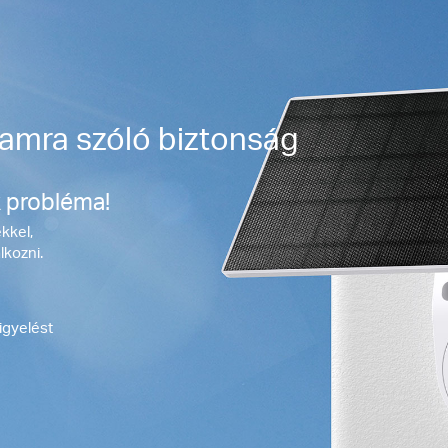
tamra szóló biztonság
k probléma!
ekkel,
lkozni.
igyelést