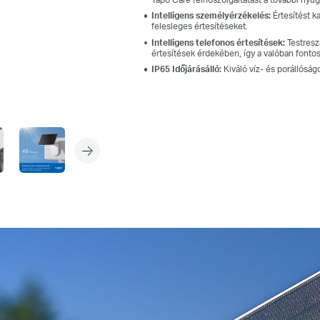
Nagy hatékonyságú napelemek
Intelligens személyérzékelés:
Értesítést k
felesleges értesítéseket.
A monokristályos szilíciumcellákból készült prémium
Intelligens telefonos értesítések:
Testresz
napelem hatékonyabban hasznosítja a napenergiát, mint a
értesítések érdekében, így a valóban fontos
hagyományos panelek, így eszközei feltöltve és üzemkészen
IP65 Időjárásálló:
Kiváló víz- és porállóságo
maradnak.