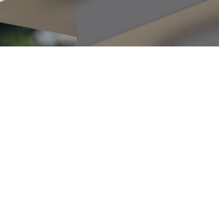
dőjárásállóság
rmilyen körülményre