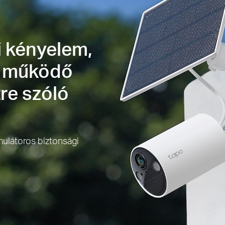
i kényelem,
l működő
tre szóló
mulátoros biztonsági