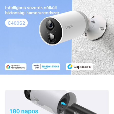
Intelligens vezeték nélküli
biztonsági kamerarendszer
C400S2
180 napos