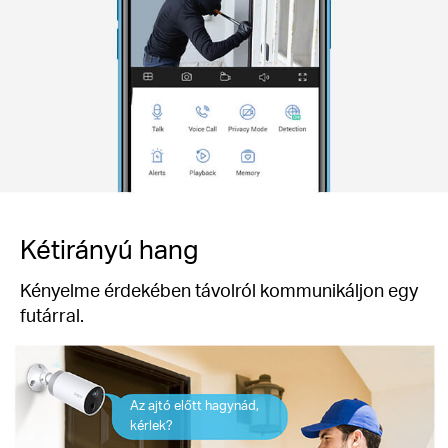
Kétirányú hang
Kényelme érdekében távolról kommunikáljon egy
futárral.
Az ajtó előtt hagynád,
kérlek?