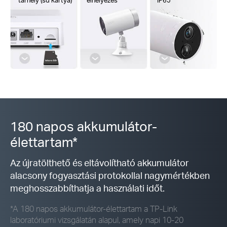
tárhely (sd kártya)
elhelyezés
IP65
180 napos akkumulátor-
élettartam*
Az újratölthető és eltávolítható akkumulátor
alacsony fogyasztási protokollal nagymértékben
meghosszabbíthatja a használati időt.
*A 180 napos akkumulátor-élettartam a
TP-Link
laboratóriumi vizsgálatán alapul, amely napi 10-20