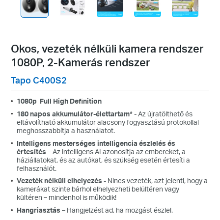
Okos, vezeték nélküli kamera rendszer
1080P, 2-Kamerás rendszer
Tapo C400S2
1080p
Full High Definition
180 napos akkumulátor-élettartam*
- Az újratölthető és
eltávolítható akkumulátor alacsony fogyasztású protokollal
meghosszabbítja a használatot.
Intelligens mesterséges intelligencia észlelés és
értesítés
– Az intelligens AI azonosítja az embereket, a
háziállatokat, és az autókat, és szükség esetén értesíti a
felhasználót.
Vezeték nélküli elhelyezés
- Nincs vezeték, azt jelenti, hogy a
kamerákat szinte bárhol elhelyezheti belültéren vagy
kültéren – mindenhol is működik!
Hangriasztás
– Hangjelzést ad, ha mozgást észlel.