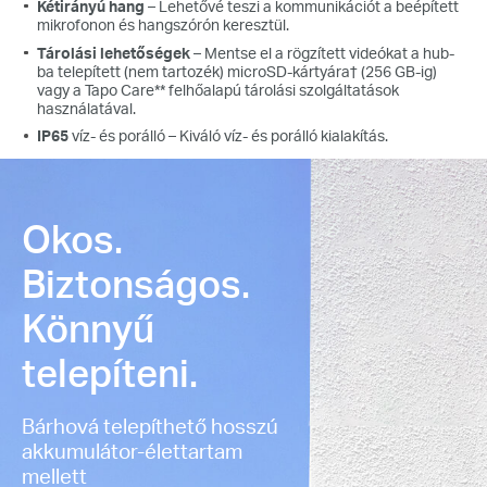
Kétirányú hang
– Lehetővé teszi a kommunikációt a beépített
mikrofonon és hangszórón keresztül.
Tárolási lehetőségek
– Mentse el a rögzített videókat a hub-
ba telepített (nem tartozék) microSD-kártyára† (256 GB-ig)
vagy a Tapo Care** felhőalapú tárolási szolgáltatások
használatával.
IP65
víz- és porálló – Kiváló víz- és porálló kialakítás.
Okos.
Biztonságos.
Könnyű
telepíteni.
Bárhová telepíthető hosszú
akkumulátor-élettartam
mellett