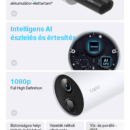
akkumulátor-élettartam*
Intelligens AI
észlelés és értesítés
1080p
Full High Definition
Biztonságos helyi
Vezeték nélküli
Víz- és porálló -