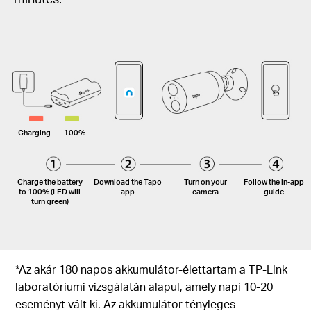
Charging
100%
Charge the battery
Download the Tapo
Turn on your
Follow the
in-app
to 100% (LED will
app
camera
guide
turn green)
*Az akár 180 napos akkumulátor-élettartam a TP-Link
laboratóriumi vizsgálatán alapul, amely napi 10-20
eseményt vált ki.
Az akkumulátor tényleges