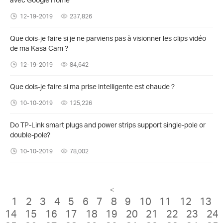
12-19-2019
237,826
Que dois-je faire si je ne parviens pas à visionner les clips vidéo
de ma Kasa Cam ?
12-19-2019
84,642
Que dois-je faire si ma prise intelligente est chaude ?
10-10-2019
125,226
Do TP-Link smart plugs and power strips support single-pole or
double-pole?
10-10-2019
78,002
<
1
2
3
4
5
6
7
8
9
10
11
12
13
14
15
16
17
18
19
20
21
22
23
24