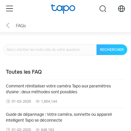
Click
Menu
search
to
skip
FAQs
the
navigation
bar
RECHERCHER
Toutes les FAQ
Comment réinitialiser votre caméra Tapo aux paramètres
d'usine : deux méthodes sont possibles
01-02-2020
1,604,144
Guide de dépannage : Votre caméra, sonnette ou appareil
intelligent Tapo se déconnecte
01-02-2020
649,163