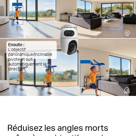
Personne
Ensuite :
L'objectif
panoramique/inclinable
P
pivote et suit
automatiquement la
direction.
Réduisez les angles morts