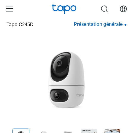
Click
Menu
search
to
skip
Présentation générale
Tapo C245D
the
navigation
bar