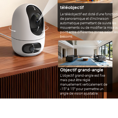
téléobjectif
Le téléobjectif est doté d'une fonction
de panoramique et d'inclinaison
automatique permettant de suivre les
mouvements ou de modifier la mise a
point entre différentes zones selon le
besoins.
Objectif grand-angle
L'objectif grand-angle est fixe
mais peut être réglé
manuellement verticalement de
-15° à 15° pour permettre un
angle de vision ajustable.