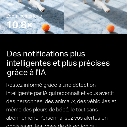
Zoom numérique
10.8×
Pause
Pause
Des notifications plus
intelligentes et plus précises
grâce à l'IA
Restez informé grâce à une détection
intelligente par IA qui reconnaît et vous avertit
des personnes, des animaux, des véhicules et
même des pleurs de bébé, le tout sans
abonnement. Personnalisez vos alertes en
choisissant les types de détection qui