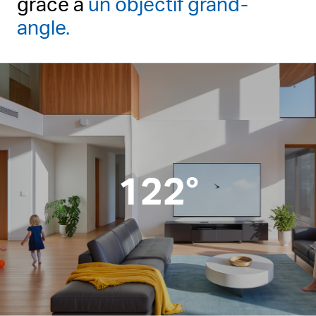
grâce à
un objectif grand-
angle.
122°