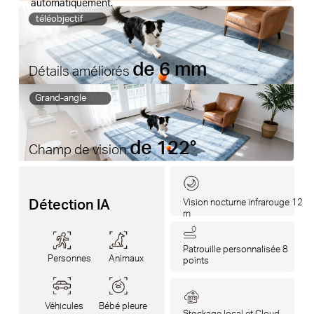
automatiquement.
téléobjectif
de 6 mm
Détails améliorés
Grand-angle
de 122°
Champ de vision
Détection IA
Vision nocturne infrarouge 12
m
Patrouille personnalisée 8
Personnes
Animaux
points
Véhicules
Bébé pleure
Stockage local et Cloud