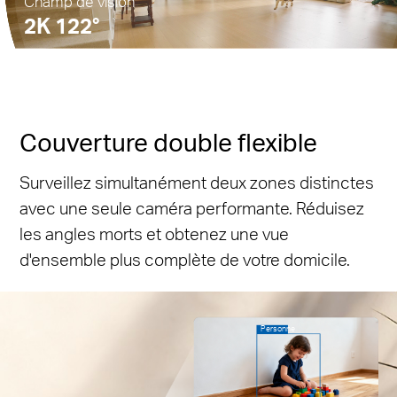
Champ de vision
2K 122°
Pause
Pause
Couverture double flexible
Surveillez simultanément deux zones distinctes
avec une seule caméra performante. Réduisez
les angles morts et obtenez une vue
d'ensemble plus complète de votre domicile.
Personne