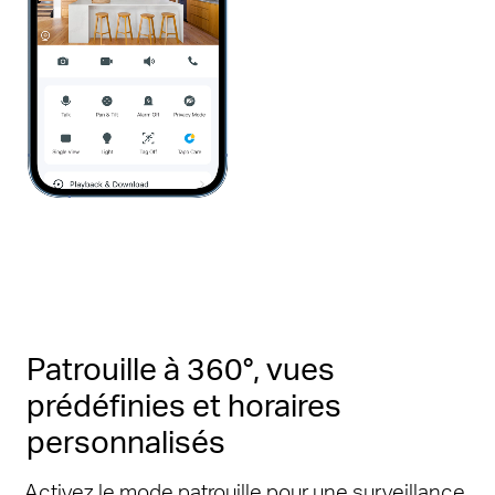
Pause
Pause
Patrouille à 360°, vues
prédéfinies et horaires
personnalisés
Activez le mode patrouille pour une surveillance