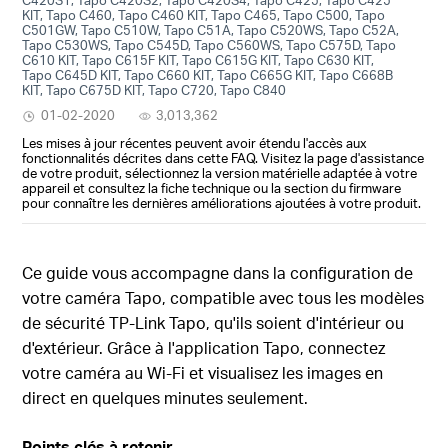
KIT, Tapo C460, Tapo C460 KIT, Tapo C465, Tapo C500, Tapo
C501GW, Tapo C510W, Tapo C51A, Tapo C520WS, Tapo C52A,
Tapo C530WS, Tapo C545D, Tapo C560WS, Tapo C575D, Tapo
C610 KIT, Tapo C615F KIT, Tapo C615G KIT, Tapo C630 KIT,
Tapo C645D KIT, Tapo C660 KIT, Tapo C665G KIT, Tapo C668B
KIT, Tapo C675D KIT, Tapo C720, Tapo C840
01-02-2020
3,013,362
Les mises à jour récentes peuvent avoir étendu l'accès aux
fonctionnalités décrites dans cette FAQ. Visitez la page d'assistance
de votre produit, sélectionnez la version matérielle adaptée à votre
appareil et consultez la fiche technique ou la section du firmware
pour connaître les dernières améliorations ajoutées à votre produit.
Ce guide vous accompagne dans la configuration de
votre caméra Tapo, compatible avec tous les modèles
de sécurité TP-Link Tapo, qu'ils soient d'intérieur ou
d'extérieur. Grâce à l'application Tapo, connectez
votre caméra au Wi-Fi et visualisez les images en
direct en quelques minutes seulement.
Points clés à retenir