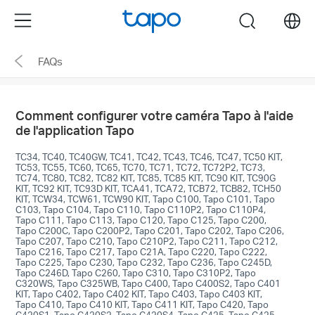
Click
Menu
search
to
skip
FAQs
the
navigation
bar
Comment configurer votre caméra Tapo à l'aide
de l'application Tapo
TC34, TC40, TC40GW, TC41, TC42, TC43, TC46, TC47, TC50 KIT,
TC53, TC55, TC60, TC65, TC70, TC71, TC72, TC72P2, TC73,
TC74, TC80, TC82, TC82 KIT, TC85, TC85 KIT, TC90 KIT, TC90G
KIT, TC92 KIT, TC93D KIT, TCA41, TCA72, TCB72, TCB82, TCH50
KIT, TCW34, TCW61, TCW90 KIT, Tapo C100, Tapo C101, Tapo
C103, Tapo C104, Tapo C110, Tapo C110P2, Tapo C110P4,
Tapo C111, Tapo C113, Tapo C120, Tapo C125, Tapo C200,
Tapo C200C, Tapo C200P2, Tapo C201, Tapo C202, Tapo C206,
Tapo C207, Tapo C210, Tapo C210P2, Tapo C211, Tapo C212,
Tapo C216, Tapo C217, Tapo C21A, Tapo C220, Tapo C222,
Tapo C225, Tapo C230, Tapo C232, Tapo C236, Tapo C245D,
Tapo C246D, Tapo C260, Tapo C310, Tapo C310P2, Tapo
C320WS, Tapo C325WB, Tapo C400, Tapo C400S2, Tapo C401
KIT, Tapo C402, Tapo C402 KIT, Tapo C403, Tapo C403 KIT,
Tapo C410, Tapo C410 KIT, Tapo C411 KIT, Tapo C420, Tapo
C420S1, Tapo C420S2, Tapo C420S4, Tapo C425, Tapo C425