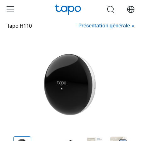
Click
Menu
search
to
skip
Présentation générale
Tapo H110
the
navigation
bar