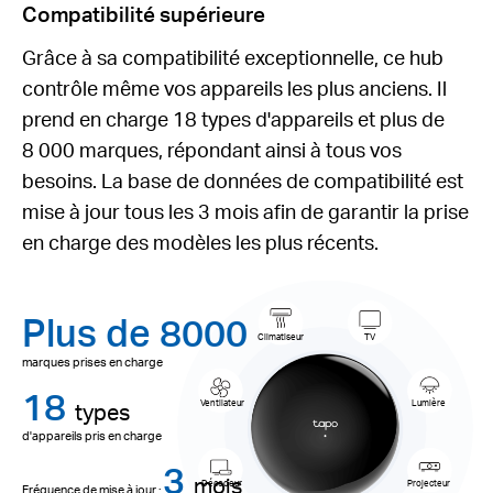
Compatibilité supérieure
Grâce à sa compatibilité exceptionnelle, ce hub
contrôle même vos appareils les plus anciens. Il
prend en charge 18 types d'appareils et plus de
8 000 marques, répondant ainsi à tous vos
besoins. La base de données de compatibilité est
mise à jour tous les 3 mois afin de garantir la prise
en charge des modèles les plus récents.
Plus de 8000
Climatiseur
TV
marques prises en charge
18
types
Ventilateur
Lumière
d'appareils pris en charge
3
mois
Décodeur
Projecteur
Fréquence de mise à jour :