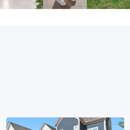
Profitez d'une capture continue
24h/24 et 7j/7 avec une clarté
4K ultime
Brisant les limites des caméras alimentées par
batterie classiques,
la caméra permet un enregistrement continu
24h/24 et 7j/7 en 4K Ultra HD époustouflant,