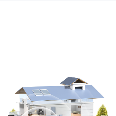
Connexion plus rapide avec 5
GHz
Connectez la caméra à 5 GHz pour une
vitesse plus rapide ou à 2,4 GHz pour une
distance plus longue.3 Profitez d'une meilleure
connectivité pour regarder des vues en direct
4K sans décalage.