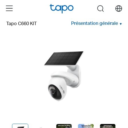
Click
Menu
search
to
skip
Présentation générale
Tapo C660 KIT
the
navigation
bar