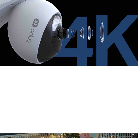
Zoom numérique
Objectif à grande
Revêtement
ouverture
optique en
couches
Images détaillées et colorées
pour lutter efficacement contre
les cambriolages, même la nuit