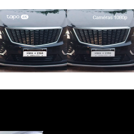
mouvement.
Caméras 1080p
Plaque d'immatriculation
Porte d'entrée
Déménagement d'animaux de compagnie
18×
F1.6
12