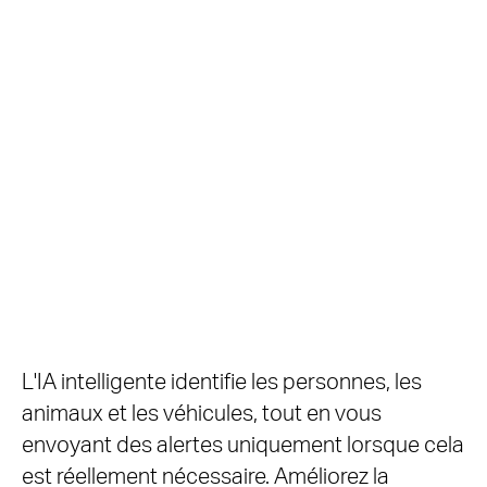
Protection à 360° optimisée par
l'IA
– Aucun abonnement requis
L'IA intelligente identifie les personnes, les
Détection précise
Suivi IA à
Mode patrouille
animaux et les véhicules, tout en vous
de l'IA
360°
2
amélioré
envoyant des alertes uniquement lorsque cela
est réellement nécessaire. Améliorez la