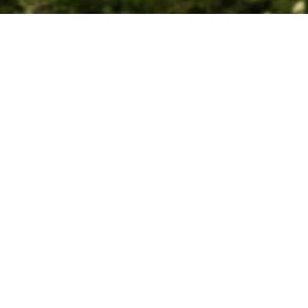
Résolution ultime
4K
Suivi IA à 360°
Détection IA