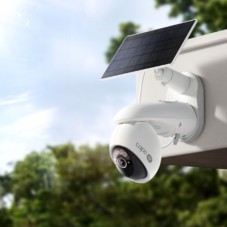
Sécurité 24h/24 et 7j/7
avec
Ultra 4K et IA
Système de surveillance
extérieur : caméra 4K
panoramique/inclinable +
panneau solaire
Tapo C660 KIT