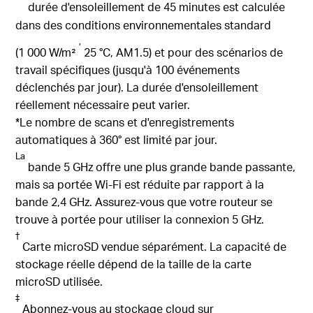
Assistant
durée d'ensoleillement de 45 minutes est calculée
pour une automatisation mains libres.
dans des conditions environnementales standard
,
(1 000 W/m²
25 °C, AM1.5) et pour des scénarios de
travail spécifiques (jusqu'à 100 événements
déclenchés par jour). La durée d'ensoleillement
réellement nécessaire peut varier.
*Le nombre de scans et d'enregistrements
automatiques à 360° est limité par jour.
La
bande 5 GHz offre une plus grande bande passante,
mais sa portée Wi-Fi est réduite par rapport à la
bande 2,4 GHz. Assurez-vous que votre routeur se
trouve à portée pour utiliser la connexion 5 GHz.
†
Carte microSD vendue séparément. La capacité de
stockage réelle dépend de la taille de la carte
microSD utilisée.
‡
Abonnez-vous au stockage cloud sur