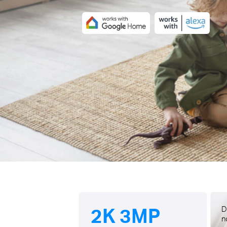
2K 3MP
D
n