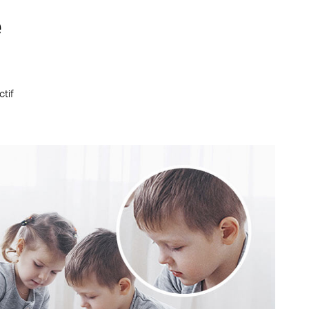
é
ctif