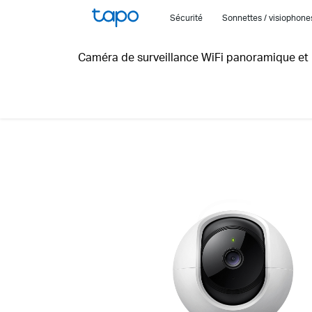
Click
Sécurité
Sonnettes / visiophon
to
skip
Caméra de surveillance WiFi panoramique et 
the
navigation
bar