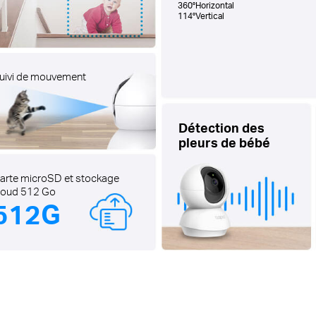
360°Horizontal
114°Vertical
uivi de mouvement
Détection des
pleurs de bébé
arte microSD et stockage
loud 512 Go
512G