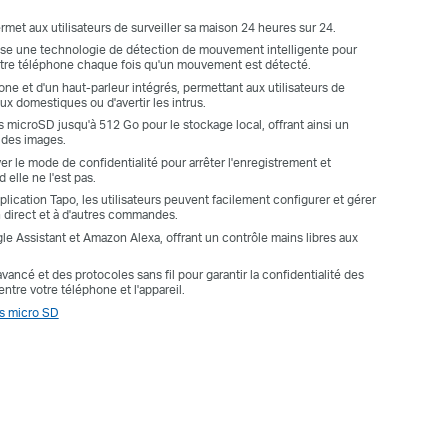
met aux utilisateurs de surveiller sa maison 24 heures sur 24.
ise une technologie de détection de mouvement intelligente pour
votre téléphone chaque fois qu'un mouvement est détecté.
ne et d'un haut-parleur intégrés, permettant aux utilisateurs de
x domestiques ou d'avertir les intrus.
 microSD jusqu'à 512 Go pour le stockage local, offrant ainsi un
 des images.
iver le mode de confidentialité pour arrêter l'enregistrement et
 elle ne l'est pas.
pplication Tapo, les utilisateurs peuvent facilement configurer et gérer
n direct et à d'autres commandes.
e Assistant et Amazon Alexa, offrant un contrôle mains libres aux
vancé et des protocoles sans fil pour garantir la confidentialité des
re votre téléphone et l'appareil.
es micro SD