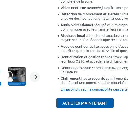
complète de la zone.
Vision nocturne avancée jusqu'à 10m :
per
Détection de mouvement et alertes :
util
envoyer des notifications instantanées à 
Audio bidirectionnel :
équipé d'un micropho
communiquer avec leur famille, leurs animau
Stockage local :
prend en charge les cartes
moyen sécurisé et économique de stocker
Mode de confidentialité :
possibilité d'act
contrôler quand la caméra surveille et quand
Configuration et gestion faciles :
avec l'a
leur Tapo C210, et accéder à la diffusion e
Commande vocale :
compatible avec Googl
utilisateurs.
Chiffrement haute sécurité :
chiffrement a
données et une communication sécurisée ent
En savoir plus sur la compatibilité des cart
ACHETER MAINTENANT