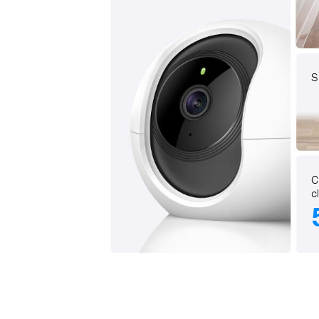
S
C
c