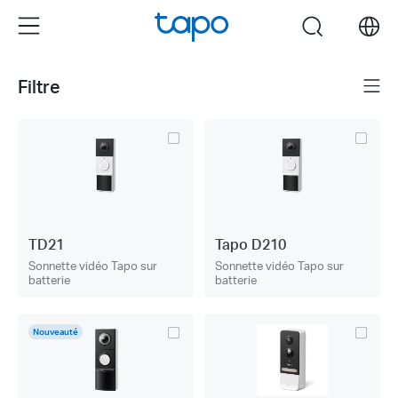
Click
Menu
search
to
skip
the
Filtre
Menu
navigation
bar
TD21
Tapo D210
Sonnette vidéo Tapo sur
Sonnette vidéo Tapo sur
batterie
batterie
Nouveauté