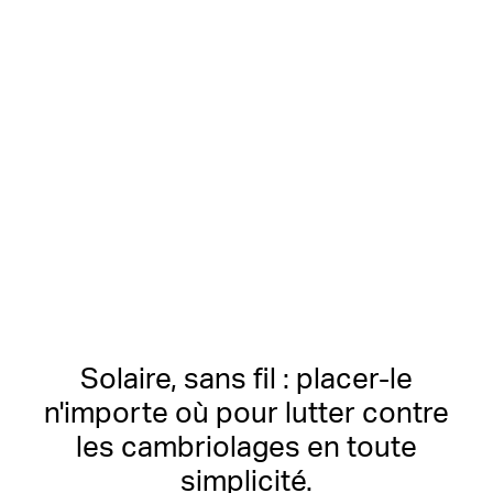
Détection des personnes
Détails clairs et nets de
clarté 2K
Aucun Hub requis
Jusqu'à 512 Go
de stockage microSD local
Solaire, sans fil : placer-le
n'importe où pour lutter contre
les cambriolages en toute
simplicité.