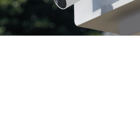
Énergie solaire
Résistance
aux
sans entretien
intempéries
conçue pour toutes les
conditions
Vision
nocturne
couleur