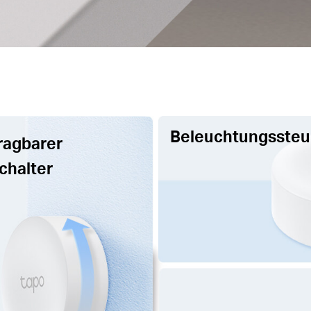
Beleuchtungsste
ragbarer
chalter