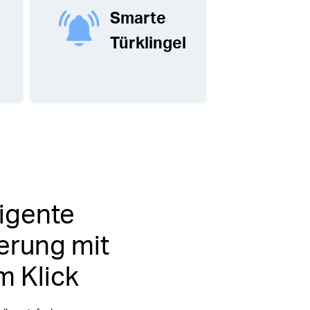
Smarte
Türklingel
ligente
erung mit
m Klick