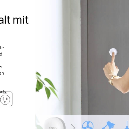
lt mit
äte
nd
us
nen
gente