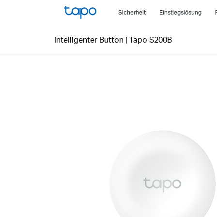
Click
Sicherheit
Einstiegslösung
to
skip
Intelligenter Button
|
Tapo S200B
the
navigation
bar