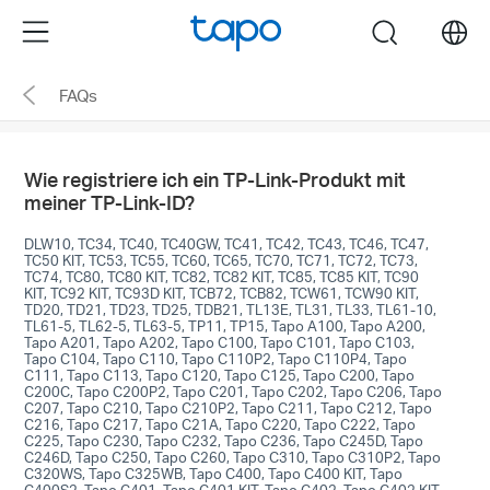
Click
Menu
search
to
skip
FAQs
the
navigation
bar
Wie registriere ich ein TP-Link-Produkt mit
meiner TP-Link-ID?
DLW10, TC34, TC40, TC40GW, TC41, TC42, TC43, TC46, TC47,
TC50 KIT, TC53, TC55, TC60, TC65, TC70, TC71, TC72, TC73,
TC74, TC80, TC80 KIT, TC82, TC82 KIT, TC85, TC85 KIT, TC90
KIT, TC92 KIT, TC93D KIT, TCB72, TCB82, TCW61, TCW90 KIT,
TD20, TD21, TD23, TD25, TDB21, TL13E, TL31, TL33, TL61-10,
TL61-5, TL62-5, TL63-5, TP11, TP15, Tapo A100, Tapo A200,
Tapo A201, Tapo A202, Tapo C100, Tapo C101, Tapo C103,
Tapo C104, Tapo C110, Tapo C110P2, Tapo C110P4, Tapo
C111, Tapo C113, Tapo C120, Tapo C125, Tapo C200, Tapo
C200C, Tapo C200P2, Tapo C201, Tapo C202, Tapo C206, Tapo
C207, Tapo C210, Tapo C210P2, Tapo C211, Tapo C212, Tapo
C216, Tapo C217, Tapo C21A, Tapo C220, Tapo C222, Tapo
C225, Tapo C230, Tapo C232, Tapo C236, Tapo C245D, Tapo
C246D, Tapo C250, Tapo C260, Tapo C310, Tapo C310P2, Tapo
C320WS, Tapo C325WB, Tapo C400, Tapo C400 KIT, Tapo
C400S2, Tapo C401, Tapo C401 KIT, Tapo C402, Tapo C402 KIT,