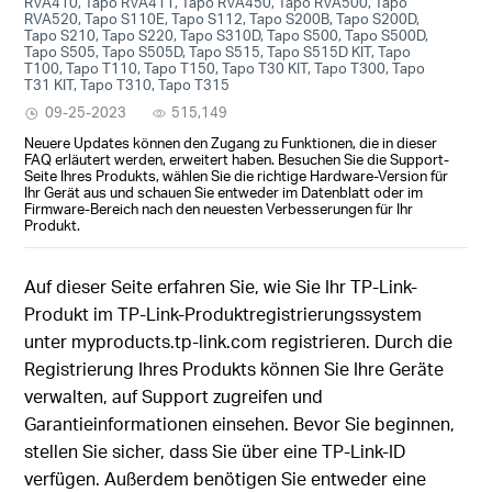
RVA410, Tapo RVA411, Tapo RVA450, Tapo RVA500, Tapo
RVA520, Tapo S110E, Tapo S112, Tapo S200B, Tapo S200D,
Tapo S210, Tapo S220, Tapo S310D, Tapo S500, Tapo S500D,
Tapo S505, Tapo S505D, Tapo S515, Tapo S515D KIT, Tapo
T100, Tapo T110, Tapo T150, Tapo T30 KIT, Tapo T300, Tapo
T31 KIT, Tapo T310, Tapo T315
09-25-2023
515,149
Neuere Updates können den Zugang zu Funktionen, die in dieser
FAQ erläutert werden, erweitert haben. Besuchen Sie die Support-
Seite Ihres Produkts, wählen Sie die richtige Hardware-Version für
Ihr Gerät aus und schauen Sie entweder im Datenblatt oder im
Firmware-Bereich nach den neuesten Verbesserungen für Ihr
Produkt.
Auf dieser Seite erfahren Sie, wie Sie Ihr TP-Link-
Produkt im TP-Link-Produktregistrierungssystem
unter myproducts.tp-link.com registrieren. Durch die
Registrierung Ihres Produkts können Sie Ihre Geräte
verwalten, auf Support zugreifen und
Garantieinformationen einsehen. Bevor Sie beginnen,
stellen Sie sicher, dass Sie über eine TP-Link-ID
verfügen. Außerdem benötigen Sie entweder eine