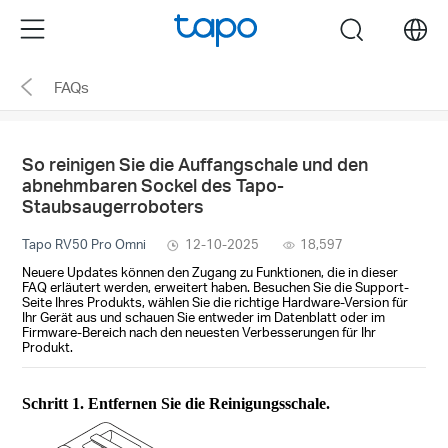
Click
Menu
search
to
skip
FAQs
the
navigation
bar
So reinigen Sie die Auffangschale und den
abnehmbaren Sockel des Tapo-
Staubsaugerroboters
Tapo RV50 Pro Omni
12-10-2025
18,597
Neuere Updates können den Zugang zu Funktionen, die in dieser
FAQ erläutert werden, erweitert haben. Besuchen Sie die Support-
Seite Ihres Produkts, wählen Sie die richtige Hardware-Version für
Ihr Gerät aus und schauen Sie entweder im Datenblatt oder im
Firmware-Bereich nach den neuesten Verbesserungen für Ihr
Produkt.
Schritt 1.
Entfernen Sie die Reinigungsschale.