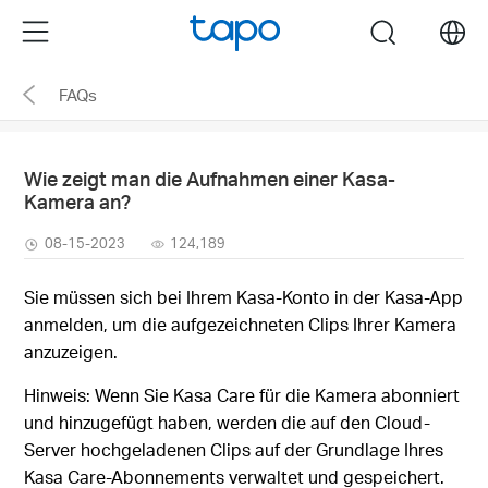
Click
Menu
search
to
skip
FAQs
the
navigation
bar
Wie zeigt man die Aufnahmen einer Kasa-
Kamera an?
08-15-2023
124,189
Sie müssen sich bei Ihrem Kasa-Konto in der Kasa-App
anmelden, um die aufgezeichneten Clips Ihrer Kamera
anzuzeigen.
Hinweis: Wenn Sie Kasa Care für die Kamera abonniert
und hinzugefügt haben, werden die auf den Cloud-
Server hochgeladenen Clips auf der Grundlage Ihres
Kasa Care-Abonnements verwaltet und gespeichert.