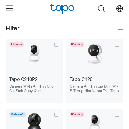
Click
Menu
search
to
skip
the
Filter
Menu
navigation
bar
Bán chạy
Bán chạy
Tapo C210P2
Tapo C120
Camera WI-Fi An Ninh Cho
Camera An Ninh Gia Đình Wi-
Gia Đình Quay Quét
Fi Trong Nhà Ngoài Trời Tapo
Mới ra mắt
Bán chạy