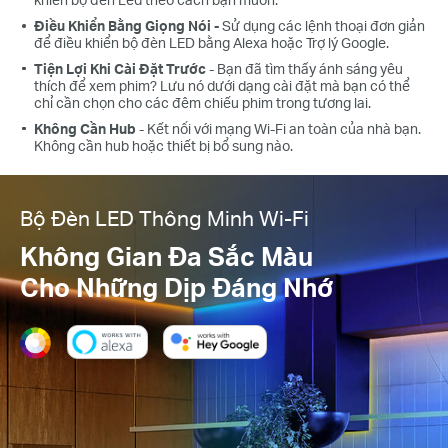
Điều Khiển Bằng Giọng Nói -
Sử dụng các lệnh thoại đơn giản
để điều khiển bộ đèn LED bằng Alexa hoặc Trợ lý Google.
Tiện Lợi Khi Cài Đặt Trước
- Bạn đã tìm thấy ánh sáng yêu
thích để xem phim? Lưu nó dưới dạng cài đặt mà bạn có thể
chỉ cần chọn cho các đêm chiếu phim trong tương lai.
Không Cần Hub
- Kết nối với mạng Wi-Fi an toàn của nhà bạn.
Không cần hub hoặc thiết bị bổ sung nào.
Bộ Đèn LED Thông Minh Wi-Fi
Không Gian Đa Sắc Màu
Cho Những Dịp Đáng Nhớ