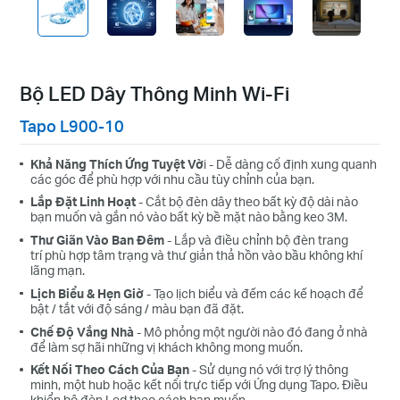
Bộ LED Dây Thông Minh Wi-Fi
Tapo L900-10
Khả Năng Thích Ứng Tuyệt Vờ
i - Dễ dàng cố định xung quanh
các góc để phù hợp với nhu cầu tùy chỉnh của bạn.
Lắp Đặt Linh Hoạt
- Cắt bộ đèn dây theo bất kỳ độ dài nào
bạn muốn và gắn nó vào bất kỳ bề mặt nào bằng keo 3M.
Thư Giãn Vào Ban Đêm
- Lắp và điều chỉnh bộ đèn trang
trí phù hợp tâm trạng và thư giản thả hồn vào bầu không khí
lãng mạn.
Lịch Biểu & Hẹn Giờ
- Tạo lịch biểu và đếm các kế hoạch để
bật / tắt với độ sáng / màu bạn đã đặt
.
Chế Độ Vắng Nhà
- Mô phỏng một người nào đó đang ở nhà
để làm sợ hãi những vị khách không mong muốn.
Kết Nối Theo Cách Của Bạn
- Sử dụng nó với trợ lý thông
minh, một hub hoặc kết nối trực tiếp với Ứng dụng Tapo. Điều
khiển bộ đèn Led theo cách bạn muốn.