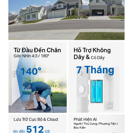
Từ Đầu Đến Chân
Hỗ Trợ Không
Góc Nhìn 4:3 / 180°
Dây &
Có Dây
7 Tháng
140°
Lưu Trữ Cục Bộ & Cloud
Phát Hiện AI
Người / Thú Cưng / Phương Tiện /
512
Bưu Kiện
lên đến
GB