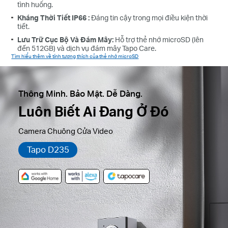
tình huống.
Kháng Thời Tiết IP66 :
Đáng tin cậy trong mọi điều kiện thời
tiết.
Lưu Trữ Cục Bộ Và Đám Mây:
Hỗ trợ thẻ nhớ microSD (lên
đến 512GB) và dịch vụ đám mây Tapo Care.
Tìm hiểu thêm về tính tương thích của thẻ nhớ microSD
Thông Minh. Bảo Mật. Dễ Dàng.
Luôn Biết Ai Đang Ở Đó
Camera Chuông Cửa Video
Tapo D235