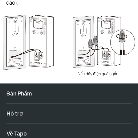
dao).
Nếu dây điện quá ngắn
Sản Phẩm
Hỗ trợ
Về Tapo