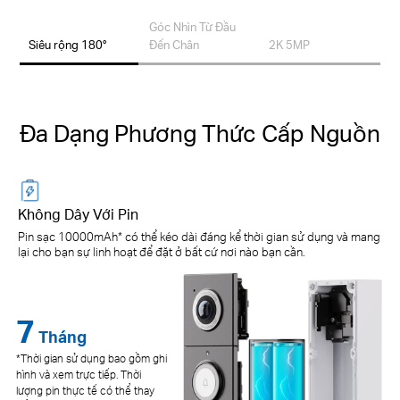
Góc Nhìn Từ Đầu
Siêu rộng 180°
Đến Chân
2K 5MP
Đa Dạng Phương Thức Cấp Nguồn
Không Dây Với Pin
Pin sạc 10000mAh* có thể kéo dài đáng kể thời gian sử dụng và mang
lại cho bạn sự linh hoạt để đặt ở bất cứ nơi nào bạn cần.
7
24/7
Tháng
*Thời gian sử dụng bao gồm ghi
hình và xem trực tiếp. Thời
lượng pin thực tế có thể thay