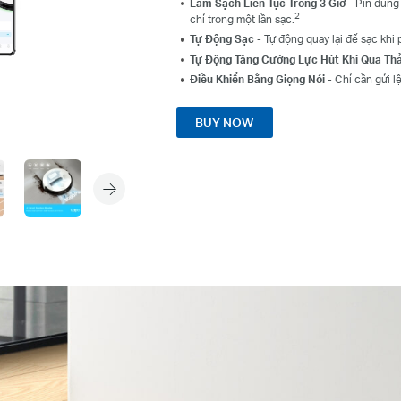
Làm Sạch Liên Tục Trong 3 Giờ
- Pin dung
2
chỉ trong một lần sạc.
Tự Động Sạc
- Tự động quay lại đế sạc khi p
Tự Động Tăng Cường Lực Hút Khi Qua Th
Điều Khiển Bằng Giọng Nói
- Chỉ cần gửi l
BUY NOW