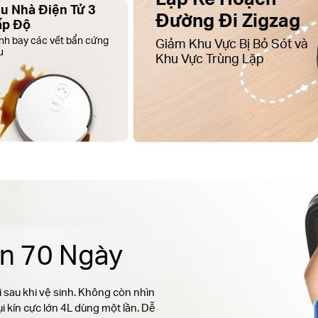
u Nhà Điện Tử 3
Đường Đi Zigzag
ấp Độ
nh bay các vết bẩn cứng
Giảm Khu Vực Bị Bỏ Sót và
u
Khu Vực Trùng Lặp
ến 70 Ngày
 sau khi vệ sinh. Không còn nhìn
ụi kín cực lớn 4L dùng một lần. Dễ