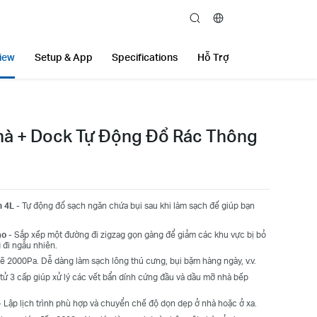
search
iew
Setup & App
Specifications
Hỗ Trợ
Nhà + Dock Tự Động Đổ Rác Thông
n 4L
- Tự động đổ sạch ngăn chứa bụi sau khi làm sạch để giúp bạn
ao
- Sắp xếp một đường đi zigzag gọn gàng để giảm các khu vực bị bỏ
g đi ngẫu nhiên.
 2000Pa. Dễ dàng làm sạch lông thú cưng, bụi bặm hàng ngày, v.v.
tử 3 cấp giúp xử lý các vết bẩn dính cứng đầu và dầu mỡ nhà bếp
-
Lập lịch trình phù hợp và chuyển chế độ dọn dẹp ở nhà hoặc ở xa.