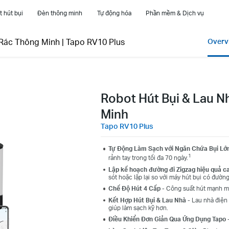
 hút bụi
Đèn thông minh
Tự động hóa
Phần mềm & Dịch vụ
 Rác Thông Minh
|
Tapo RV10 Plus
Overv
Robot Hút Bụi & Lau 
Minh
Tapo RV10 Plus
Tự Động Làm Sạch với Ngăn Chứa Bụi Lớ
1
rảnh tay trong tối đa 70 ngày.
Lập kế hoạch đường đi Zigzag hiệu quả c
sót hoặc lặp lại so với máy hút bụi có đườn
Chế Độ Hút 4 Cấp
- Công suất hút mạnh mẽ
Kết Hợp Hút Bụi & Lau Nhà
- Lau nhà điện 
giúp làm sạch kỹ hơn.
Điều Khiển Đơn Giản Qua Ứng Dụng Tapo 