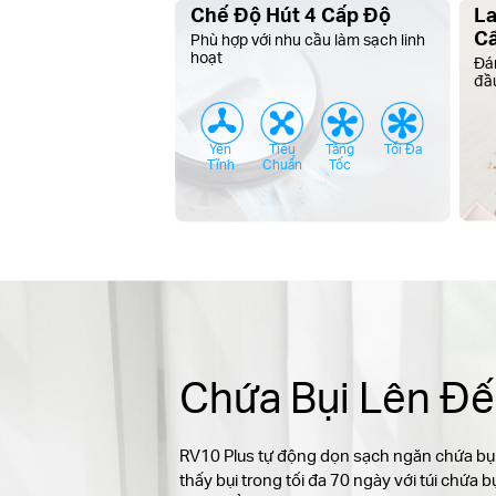
Chế Độ Hút 4 Cấp Độ
La
C
Phù hợp với nhu cầu làm sạch linh
hoạt
Đá
đầ
Yên
Tiêu
Tăng
Tối Đa
Tĩnh
Chuẩn
Tốc
Chứa Bụi Lên Đ
RV10 Plus tự động dọn sạch ngăn chứa bụi
thấy bụi trong tối đa 70 ngày với túi chứa b