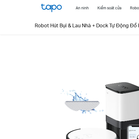
Click
An ninh
Kiểm soát cửa
Robot
to
skip
Robot Hút Bụi & Lau Nhà + Dock Tự Động Đổ
the
navigation
bar