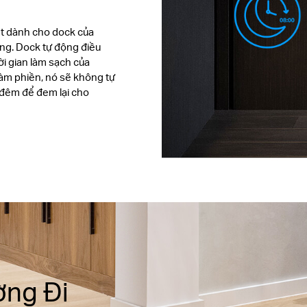
ệt dành cho dock của
ùng. Dock tự động điều
ời gian làm sạch của
làm phiền, nó sẽ không tự
 đêm để đem lại cho
ờng Đi