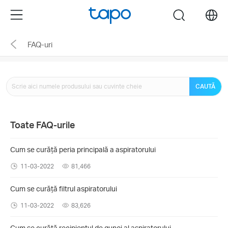
Click
Menu
search
to
skip
FAQ-uri
the
navigation
bar
CAUTĂ
Toate FAQ-urile
Cum se curăță peria principală a aspiratorului
11-03-2022
81,466
Cum se curăță filtrul aspiratorului
11-03-2022
83,626
Cum se curăță recipientul de gunoi al aspiratorului