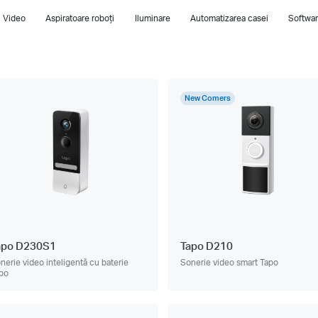
i Video
Aspiratoare roboți
Iluminare
Automatizarea casei
Softwar
New Comers
apo D230S1
Tapo D210
nerie video inteligentă cu baterie
Sonerie video smart Tapo
po