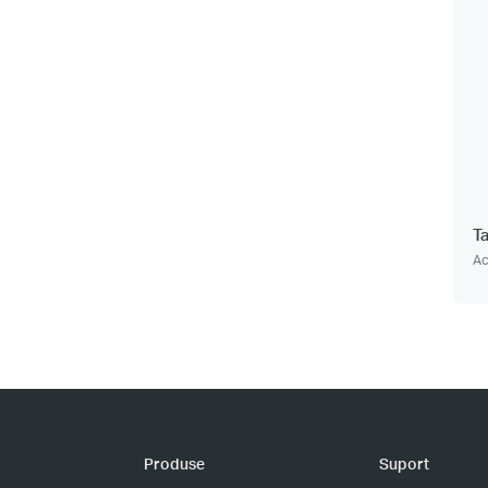
T
Ac
Produse
Suport