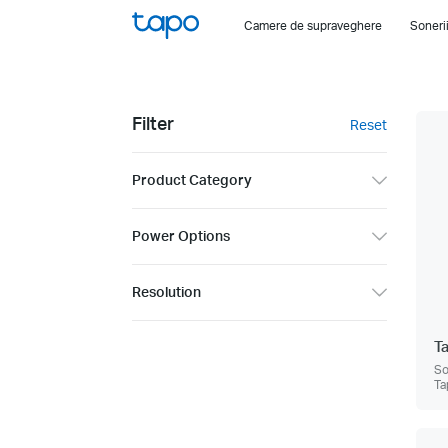
Click
Camere de supraveghere
Soneri
to
skip
the
navigation
Filter
Reset
bar
Product Category
Power Options
Resolution
T
So
Ta