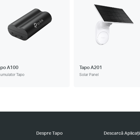
apo A100
Tapo A201
umulator Tapo
Solar Panel
Despre Tapo
Descarcă Aplicaț