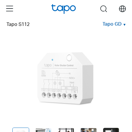
Click
Menu
search
to
skip
Tapo GD
Tapo S112
the
navigation
bar