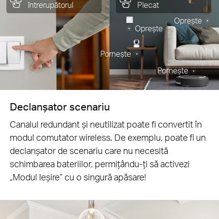
întrerupătorul
Plecat
Oprește
Oprește
Pornește
Pornește
Declanșator scenariu
Canalul redundant și neutilizat poate fi convertit în
modul comutator wireless. De exemplu, poate fi un
declanșator de scenariu care nu necesită
schimbarea bateriilor, permițându-ți să activezi
„Modul Ieșire” cu o singură apăsare!