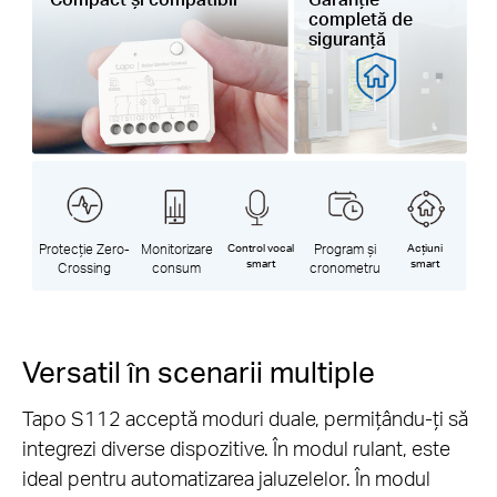
completă de
siguranță
Protecție Zero-
Monitorizare
Control vocal
Program și
Acțiuni
smart
smart
Crossing
consum
cronometru
Versatil în scenarii multiple
Tapo S112 acceptă moduri duale, permițându-ți să
integrezi diverse dispozitive. În modul rulant, este
ideal pentru automatizarea jaluzelelor. În modul