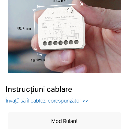
44.7mm
40.7mm
16.1mm
Instrucțiuni cablare
Învață să îl cablezi corespunzător >>
Mod Rulant