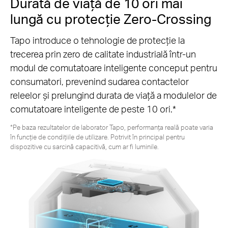
Durată de viață de 10 ori mai
lungă cu protecție Zero-Crossing
Tapo introduce o tehnologie de protecție la
trecerea prin zero de calitate industrială într-un
modul de comutatoare inteligente conceput pentru
consumatori, prevenind sudarea contactelor
releelor ​​și prelungind durata de viață a modulelor de
comutatoare inteligente de peste 10 ori.*
*Pe baza rezultatelor de laborator Tapo, performanța reală poate varia
în funcție de condițiile de utilizare. Potrivit în principal pentru
dispozitive cu sarcină capacitivă, cum ar fi luminile.