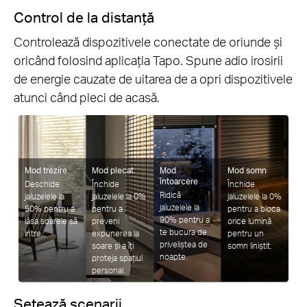
Control de la distanță
Controlează dispozitivele conectate de oriunde și
oricând folosind aplicația Tapo. Spune adio irosirii
de energie cauzate de uitarea de a opri dispozitivele
atunci când pleci de acasă.
Mod trezire
Mod plecat
Mod
Mod somn
întoarcere
Deschide
Închide
Închide
Ridică
jaluzelele la
jaluzelele la 0%
jaluzelele la 0%
jaluzelele la
50% pentru a
pentru a
pentru a bloca
90% pentru a
lăsa soarele să
preveni
orice lumină
te bucura de
intre.
expunerea la
pentru un
priveliștea de
soare și a îți
somn liniștit.
noapte.
proteja spațiul
personal.
Setează scenarii