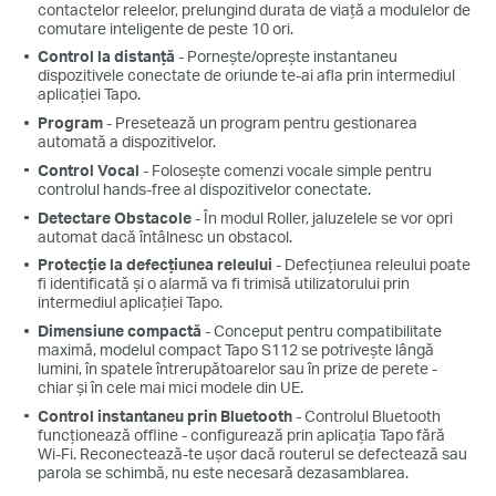
contactelor releelor, prelungind durata de viață a modulelor de
comutare inteligente de peste 10 ori.
Control la distanță
- Pornește/oprește instantaneu
dispozitivele conectate de oriunde te-ai afla prin intermediul
aplicației Tapo.
Program
- Presetează un program pentru gestionarea
automată a dispozitivelor.
Control Vocal
- Folosește comenzi vocale simple pentru
controlul hands-free al dispozitivelor conectate.
Detectare Obstacole
- În modul Roller, jaluzelele se vor opri
automat dacă întâlnesc un obstacol.
Protecție la defecțiunea releului
- Defecțiunea releului poate
fi identificată și o alarmă va fi trimisă utilizatorului prin
intermediul aplicației Tapo.
Dimensiune compactă
- Conceput pentru compatibilitate
maximă, modelul compact Tapo S112 se potrivește lângă
lumini, în spatele întrerupătoarelor sau în prize de perete -
chiar și în cele mai mici modele din UE.
Control instantaneu prin Bluetooth
- Controlul Bluetooth
funcționează offline - configurează prin aplicația Tapo fără
Wi-Fi. Reconectează-te ușor dacă routerul se defectează sau
parola se schimbă, nu este necesară dezasamblarea.