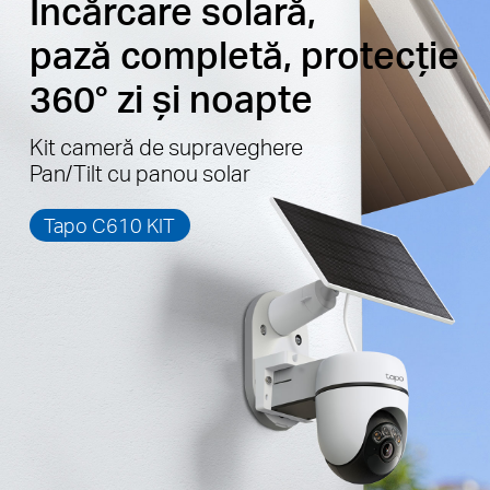
Încărcare solară,
pază completă, protecție
360° zi și noapte
Kit cameră de supraveghere
Pan/Tilt cu panou solar
Tapo C610 KIT