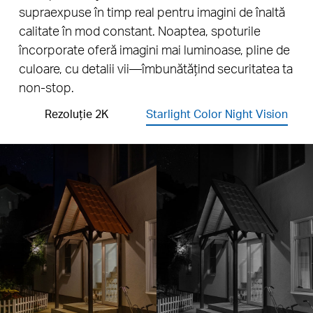
supraexpuse în timp real pentru imagini de înaltă
calitate în mod constant. Noaptea, spoturile
încorporate oferă imagini mai luminoase, pline de
culoare, cu detalii vii—îmbunătățind securitatea ta
non-stop.
Rezoluție 2K
Starlight Color Night Vision