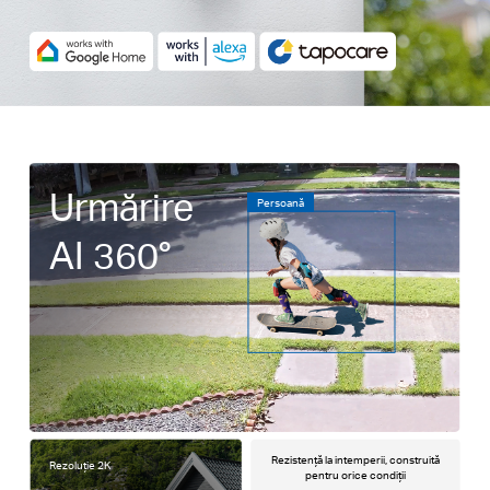
Urmărire
Persoană
AI 360°
Rezistență la intemperii, construită
Rezoluție 2K
pentru orice condiții