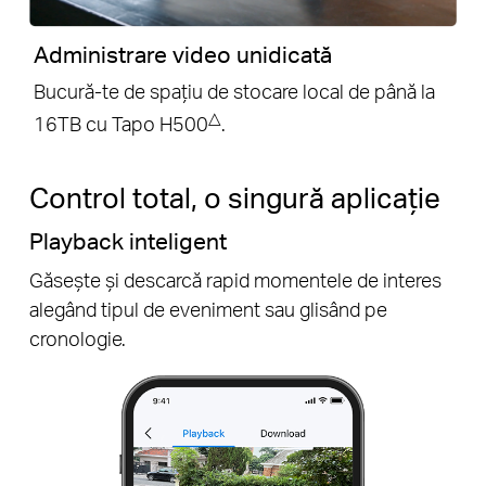
Administrare video unidicată
Bucură-te de spațiu de stocare local de până la
△
16TB cu Tapo H500
.
Control total, o singură aplicație
Partajare Tapo
Distribuie momente memorabile și oferă acces la
dispozitivele tale de securitate celor care
contează cel mai mult.