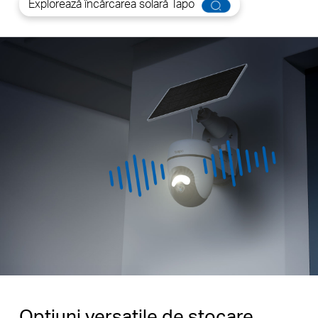
Explorează încărcarea solară Tapo
Opțiuni versatile de stocare