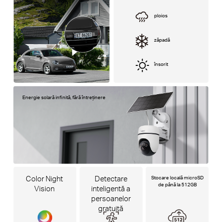
ploios
zăpadă
însorit
Energie solară infinită, fără întreținere
Color Night
Detectare
Stocare locală microSD
de până la 512GB
Vision
inteligentă a
persoanelor
gratuită