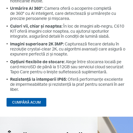
notificările inutile.
Urmărire AI 360°:
Camera oferă o acoperire completă
de 360° cu AI inteligent, care detectează și urmărește cu
precizie persoanele și mișcarea.
Culori vii, chiar și noaptea:
În loc de imagini alb-negru, C610
KIT oferă imagini color noaptea, cu ajutorul spoturilor
integrate, asigurând detalii în condiții de lumină slabă.
Imagini superioare 2K 3MP:
Capturează fiecare detaliu în
rezoluție crystal-clear 2K, cu algoritmi avansați care asigură o
expunere perfectă zi și noapte.
Opțiuni flexibile de stocare:
Alege între stocarea locală pe
card microSD de până la 512GB sau serviciul cloud securizat
Tapo Care pentru o liniște sufletească suplimentară.
Rezistență la intemperii IP65:
Oferă performanțe excelente
de impermeabilitate și rezistență la praf pentru scenarii în aer
liber.
CUMPĂRĂ ACUM