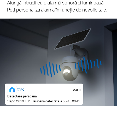
Alungă intrușii cu o alarmă sonoră și luminoasă.
Poți personaliza alarma în funcție de nevoile tale.
acum
TAPO
Detectare persoană
“Tapo C610 KIT”: Persoană detectată la 05-15 00:41.