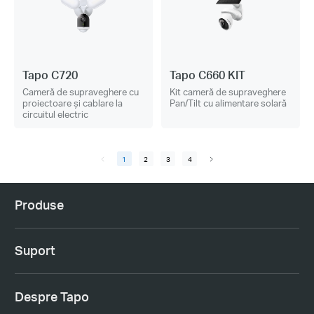
Tapo C720
Tapo C660 KIT
Cameră de supraveghere cu
Kit cameră de supraveghere
proiectoare și cablare la
Pan/Tilt cu alimentare solară
circuitul electric
1
2
3
4
Produse
Suport
Despre Tapo