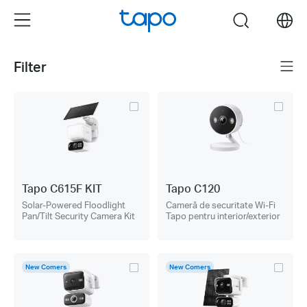
Click
Menu
search
to
skip
the
Filter
Menu
navigation
bar
Tapo C615F KIT
Tapo C120
Solar-Powered Floodlight
Cameră de securitate Wi-Fi
Pan/Tilt Security Camera Kit
Tapo pentru interior/exterior
New Comers
New Comers