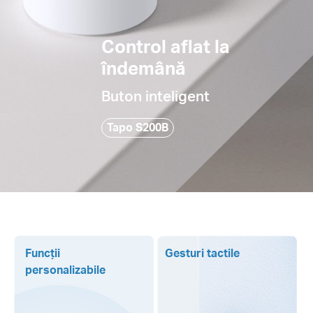
Control aflat la
îndemână
Buton inteligent
Tapo S200B
Funcții
Gesturi tactile
personalizabile