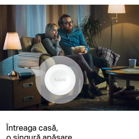
Întreaga casă,
o singură apăsare