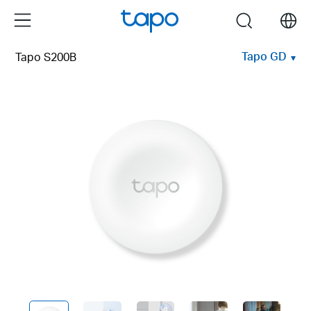
Click
Menu
search
to
skip
Tapo GD
Tapo S200B
the
navigation
bar