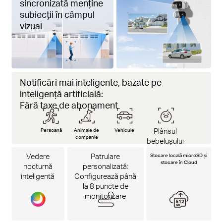
sincronizată menține
subiecții în câmpul
vizual
Notificări mai inteligente, bazate pe
inteligență artificială:
Fără taxe de abonament
Persoană
Animale de
Vehicule
Plânsul
companie
bebelușului
Vedere
Patrulare
Stocare locală microSD și
stocare în Cloud
nocturnă
personalizată:
inteligentă
Configurează până
la 8 puncte de
monitorizare