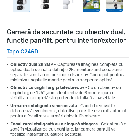
Cameră de securitate cu obiectiv dual,
funcție pan/tilt, pentru interior/exterior
Tapo C246D
Obiectiv dual 2K 3MP -
Capturează imaginea completă cu
optică duală de înaltă definiție 2K, monitorizând două zone
separate simultan cu un singur dispozitiv. Conceput pentru a
minimiza unghiurile moarte pentru o acoperire optimă.
Obiectiv cu unghi larg și teleobiectiv -
Cu un obiectiv cu
unghi larg de 125° și un teleobiectiv de 6 mm, asigură o
vizibilitate completă și o protecție detaliată a casei tale.
Urmărire inteligentă sincronizată -
Când obiectivul fix
detectează evenimente, obiectivul pan/tilt se va roti automat
pentru a focaliza și a urmări obiectul în mișcare.
Focalizare inteligentă cu o singură atingere -
Selectează o
zonă în vizualizarea cu unghi larg, iar camera pan/tilt va
focaliza instantaneu asupra acesteia.