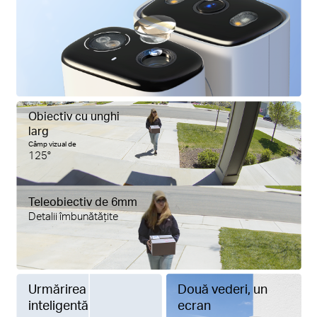
Obiectiv cu unghi
larg
Câmp vizual de
125°
Teleobiectiv de 6mm
Detalii îmbunătățite
Urmărirea
Două vederi, un
inteligentă
ecran