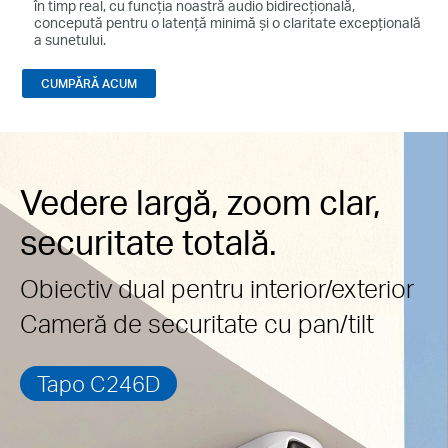
în timp real, cu funcția noastră audio bidirecțională,
concepută pentru o latență minimă și o claritate excepțională
a sunetului.
CUMPĂRĂ ACUM
Vedere largă, zoom clar,
securitate totală.
Obiectiv dual pentru interior/exterior
Cameră de securitate cu pan/tilt
Tapo C246D