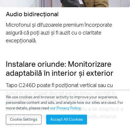
Audio bidirecțional
Microfonul și difuzoarele premium încorporate
asigură că poți auzi și fi auzit cu o claritate
excepțională.
Instalare oriunde: Monitorizare
adaptabilă în interior și exterior
Tapo C246D poate fi poziționat vertical sau cu
susul în jos, plasat discret pe un birou, montat în
We use cookies and browser activity to improve your experience,
siguranță pe un perete, fixat pe tavan sau chiar
personalize content and ads, and analyze how our sites are used. For
susținut de o tijă - conceput pentru a se adapta și a
more details, please read
our Privacy Policy
.
oferi o monitorizare fiabilă în orice mediu interior
Cookie Settings
Accept All Cookies
sau exterior.