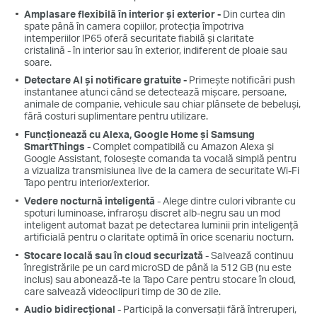
Amplasare flexibilă în interior și exterior -
Din curtea din
spate până în camera copiilor, protecția împotriva
intemperiilor lP65 oferă
securitate fiabilă și claritate
cristalină
- în interior sau în exterior, indiferent de ploaie sau
soare.
Detectare AI și notificare gratuite -
Primește notificări push
instantanee atunci când se detectează mișcare, persoane,
animale de companie, vehicule sau chiar plânsete de bebeluși,
fără costuri suplimentare pentru utilizare.
Funcționează cu Alexa, Google Home și Samsung
SmartThings
- Complet compatibilă cu Amazon Alexa și
Google Assistant,
folosește comanda ta vocală
simplă pentru
a vizualiza transmisiunea live de la camera de securitate Wi-Fi
Tapo pentru interior/exterior.
Vedere nocturnă inteligentă
-
Alege dintre culori vibrante cu
spoturi luminoase, infraroșu discret alb-negru sau un mod
inteligent automat bazat pe detectarea luminii prin inteligență
artificială pentru o claritate optimă în orice scenariu nocturn
.
Stocare locală sau în cloud securizată
- Salvează continuu
înregistrările pe un card microSD de până la 512 GB (nu este
inclus) sau abonează-te la Tapo Care pentru stocare în cloud,
care salvează videoclipuri timp de 30 de zile.
Audio bidirecțional
- Participă la conversații
fără întreruperi
,