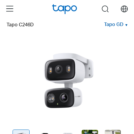
Click
Menu
search
to
skip
Tapo GD
Tapo C246D
the
navigation
bar