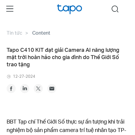
Click
Menu
search
to
skip
the
Tin tức
Content
navigation
bar
Tapo C410 KIT đạt giải Camera AI năng lượng
mặt trời hoàn hảo cho gia đình do Thế Giới Số
trao tặng
12-27-2024
BBT Tạp chí Thế Giới Số thực sự ấn tượng khi trải
nghiệm bộ sản phẩm camera trí tuệ nhân tạo TP-